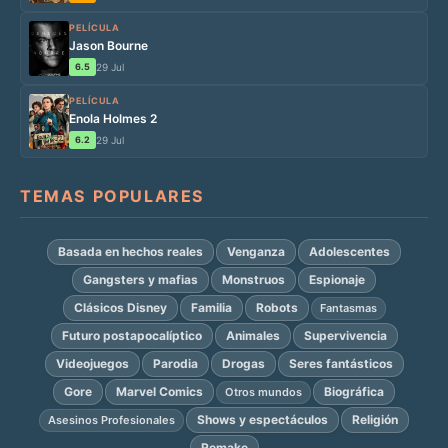
PELÍCULA
Jason Bourne
6.5
29 Jul
PELÍCULA
Enola Holmes 2
6.2
29 Jul
TEMAS POPULARES
Basada en hechos reales
Venganza
Adolescentes
Gangsters y mafias
Monstruos
Espionaje
Clásicos Disney
Familia
Robots
Fantasmas
Futuro postapocalíptico
Animales
Supervivencia
Videojuegos
Parodia
Drogas
Seres fantásticos
Gore
Marvel Comics
Biográfica
Otros mundos
Shows y espectáculos
Religión
Asesinos Profesionales
Remake