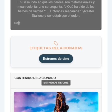
En un mundo en que los héroes son metrosexuales y
mean colonia, uno se pregunta: "¿Qué ha sido de los
héroes de verdad?"… Entonces reaparece Sylvester
Stallone y se restablece el orden.
✉
🌐
ETIQUETAS RELACIONADAS
Estrenos de cine
CONTENIDO RELACIONADO
ESTRENOS DE CINE