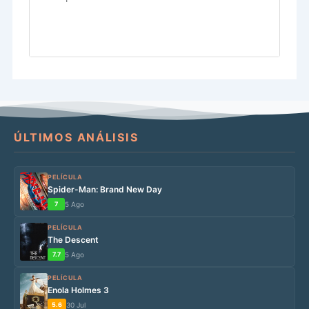
ÚLTIMOS ANÁLISIS
PELÍCULA
Spider-Man: Brand New Day
7
5 Ago
PELÍCULA
The Descent
7.7
5 Ago
PELÍCULA
Enola Holmes 3
5.6
30 Jul