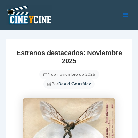
Ir
al
contenido
Main
Men
Estrenos destacados: Noviembre
2025
4 de noviembre de 2025
Por
David González