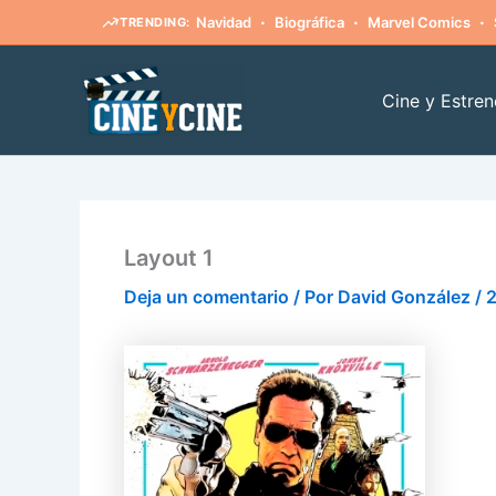
·
·
·
Navidad
Biográfica
Marvel Comics
TRENDING:
Ir
al
Cine y Estren
contenido
Layout 1
Deja un comentario
/ Por
David González
/
2