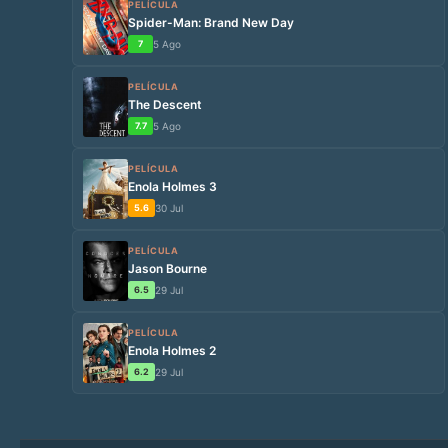
PELÍCULA
Spider-Man: Brand New Day
7
5 Ago
PELÍCULA
The Descent
7.7
5 Ago
PELÍCULA
Enola Holmes 3
5.6
30 Jul
PELÍCULA
Jason Bourne
6.5
29 Jul
PELÍCULA
Enola Holmes 2
6.2
29 Jul