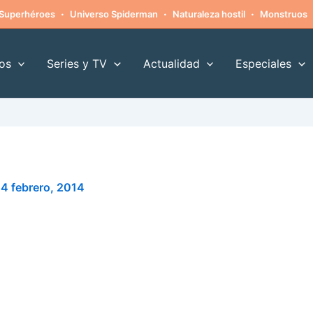
·
·
·
Superhéroes
Universo Spiderman
Naturaleza hostil
Monstruos
os
Series y TV
Actualidad
Especiales
4 febrero, 2014