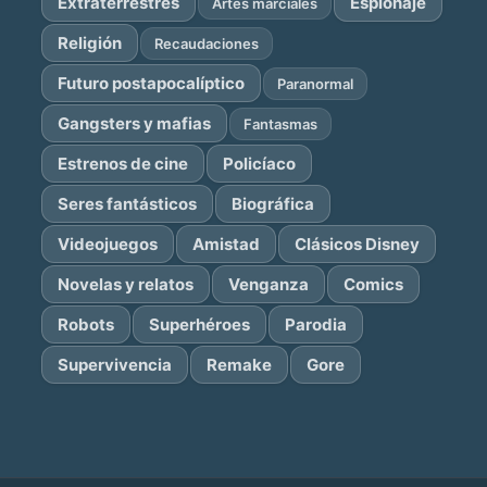
Extraterrestres
Espionaje
Artes marciales
Religión
Recaudaciones
Futuro postapocalíptico
Paranormal
Gangsters y mafias
Fantasmas
Estrenos de cine
Policíaco
Seres fantásticos
Biográfica
Videojuegos
Amistad
Clásicos Disney
Novelas y relatos
Venganza
Comics
Robots
Superhéroes
Parodia
Supervivencia
Remake
Gore