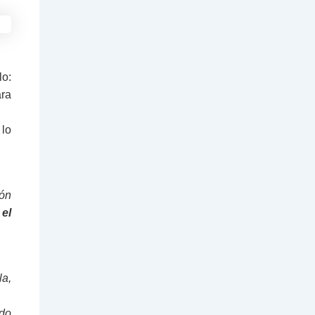
lo:
ra
 lo
ón
 el
la,
odo