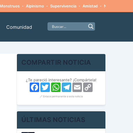
·
·
·
·
Monstruos
Alpinismo
Supervivencia
Amistad
Naturaleza hosti
Comunidad
COMPARTIR NOTICIA
¿Te pareció interesante? ¡Compártela!
Facebook
Twitter
WhatsApp
Telegram
Email
Copy
Link
🔗 Enlace permanente a esta noticia
ÚLTIMAS NOTICIAS