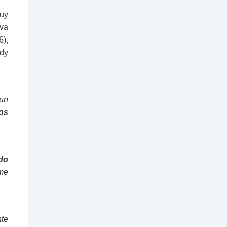
muy
eva
6),
dy
 un
os
do
me
nte