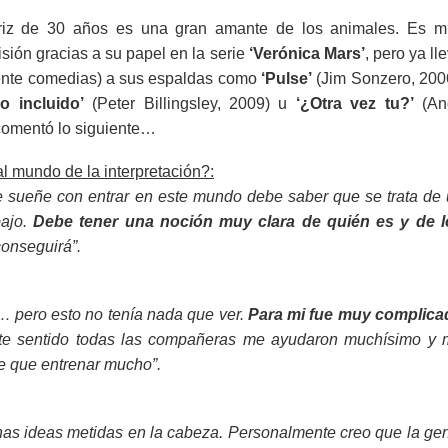
ctriz de 30 años es una gran amante de los animales. Es 
sión gracias a su papel en la serie
‘Verónica Mars’
, pero ya ll
mente comedias) a sus espaldas como
‘Pulse’
(Jim Sonzero, 200
o incluido’
(Peter Billingsley, 2009) u
‘¿Otra vez tu?’
(An
comentó lo siguiente…
l mundo de la interpretación?:
e sueñe con entrar en este mundo debe saber que se trata de
bajo.
Debe tener una noción muy clara de quién es y de l
 conseguirá”.
 pero esto no tenía nada que ver.
Para mi fue muy complica
te sentido todas las compañeras me ayudaron muchísimo y 
e que entrenar mucho”.
s ideas metidas en la cabeza. Personalmente creo que la ge