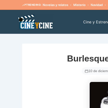
·
·
·
Novelas y relatos
Misterio
Navidad
TRENDING:
Ir
al
Cine y Estren
contenido
Burlesque
10 de dicie