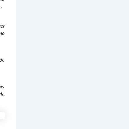
.
mer
omo
 de
más
ría