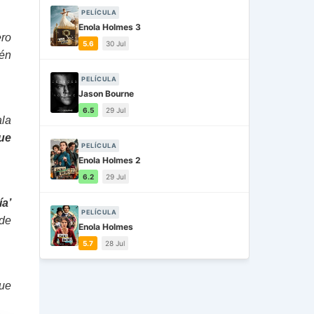
PELÍCULA
Enola Holmes 3
ero
5.6
30 Jul
ién
PELÍCULA
Jason Bourne
6.5
29 Jul
ala
ue
PELÍCULA
Enola Holmes 2
6.2
29 Jul
a’
PELÍCULA
 de
Enola Holmes
5.7
28 Jul
que