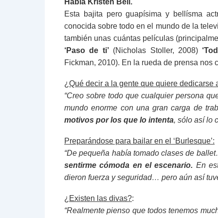
Habla Kristen Bell.
Esta bajita pero guapísima y bellísma a
conocida sobre todo en el mundo de la televi
también unas cuántas películas (principal
‘Paso de ti’
(Nicholas Stoller, 2008)
‘Tod
Fickman, 2010). En la rueda de prensa nos 
¿Qué decir a la gente que quiere dedicarse a
“Creo sobre todo que cualquier persona qu
mundo enorme con una gran carga de tra
motivos por los que lo intenta
, sólo así lo
Preparándose para bailar en el ‘Burlesque’:
“De pequeña había tomado clases de ballet…
sentirme cómoda en el escenario.
En es
dieron fuerza y seguridad… pero aún así tuv
¿Existen las divas?
:
“Realmente pienso que todos tenemos mucha