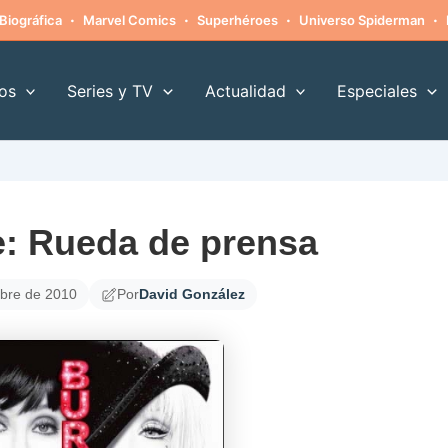
·
·
·
·
Biográfica
Marvel Comics
Superhéroes
Universo Spiderman
os
Series y TV
Actualidad
Especiales
: Rueda de prensa
mbre de 2010
Por
David González