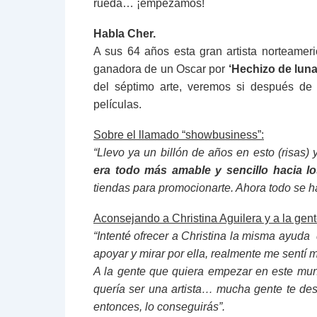
rueda… ¡empezamos!
Habla Cher.
A sus 64 años esta gran artista norteameri
ganadora de un Oscar por
‘Hechizo de luna
del séptimo arte, veremos si después de 
películas.
Sobre el llamado “showbusiness”:
“Llevo ya un billón de años en esto (risa
era todo más amable y sencillo hacia los
tiendas para promocionarte. Ahora todo se 
Aconsejando a Christina Aguilera y a la gente
“Intenté ofrecer a Christina la misma ayuda
apoyar y mirar por ella, realmente me sentí 
A la gente que quiera empezar en este mun
quería ser una artista… mucha gente te des
entonces, lo conseguirás”.