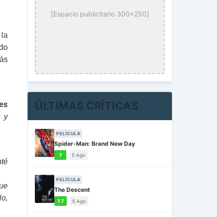
[Espacio publicitario 300x250]
 la
ndo
más
ÚLTIMAS CRÍTICAS
es
s y
PELÍCULA
Spider-Man: Brand New Day
7
5 Ago
nté
PELÍCULA
que
The Descent
lo,
7.7
5 Ago