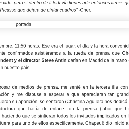
ida, pero si dentro de ti todavía tienes arte entonces tienes q
a Picasso que dejara de pintar cuadros”
.-Cher.
embre, 11:50 horas. Ese era el lugar, el día y la hora conveni
nte confirmados asistiéramos a la rueda de prensa que
Che
ndent y el director Steve Antin
darían en Madrid de la mano
n nuestro país.
bosar de medios de prensa, me senté en la tercera fila con
zación y me dispuse a esperar a que aparecieran tan gran
ieron su aparición, se sentaron (Christina Aguilera nos dedicó
aductora que hacía de enlace con la prensa (labor que hi
 haciendo que se sintieran todos los invitados implicados en 
uera para uno de ellos específicamente. Chapeu!) dio inició a