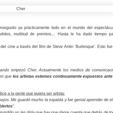
nseguido ya prácticamente todo en el mundo del espectácu
endidos, multitud de premios… Hasta le ha dado tiempo pa
el cine a través del film de Steve Antin ‘Burlesque’. Esto fue
uando empezó Cher. Actualmente los medios de comunicaci
cen que
los artistas estemos continuamente expuestos ante
ice a la gente que quiera ser artista:
jos. Me guardó mucho la espalda y fue genial aprender de el
biertos
”.
mundillo yo les diría que hay que darse cuenta que detrás de t