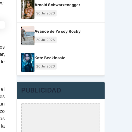
ue
Arnold Schwarzenegger
30 Jul 2026
Avance de Yo soy Rocky
29 Jul 2026
dos
r,
Kate Beckinsale
 de
26 Jul 2026
PUBLICIDAD
 el
des
 un
zo
las
 la