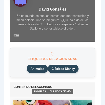
David González
En un mundo en que los héroes son metrosexuales y
mean colonia, uno se pregunta: "¿Qué ha sido de los
héroes de verdad?"… Entonces reaparece Sylvester
Stallone y se restablece el orden.
✉
🌐
ETIQUETAS RELACIONADAS
Animales
Clásicos Disney
CONTENIDO RELACIONADO
ANIMALES
CLÁSICOS DISNEY