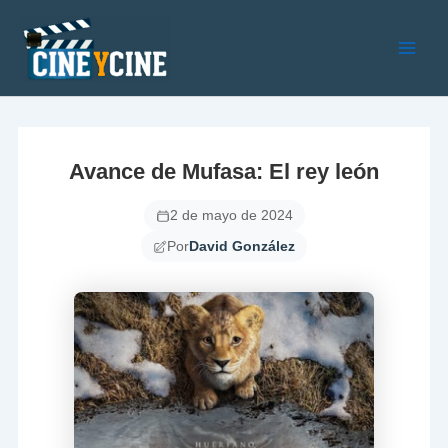
Ir
al
contenido
Main
Men
Avance de Mufasa: El rey león
2 de mayo de 2024
Por
David González