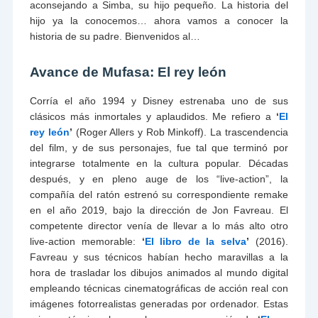
aconsejando a Simba, su hijo pequeño. La historia del
hijo ya la conocemos… ahora vamos a conocer la
historia de su padre. Bienvenidos al…
Avance de Mufasa: El rey león
Corría el año 1994 y Disney estrenaba uno de sus
clásicos más inmortales y aplaudidos. Me refiero a
‘
El
rey león
’
(Roger Allers y Rob Minkoff). La trascendencia
del film, y de sus personajes, fue tal que terminó por
integrarse totalmente en la cultura popular. Décadas
después, y en pleno auge de los “live-action”, la
compañía del ratón estrenó su correspondiente remake
en el año 2019, bajo la dirección de Jon Favreau. El
competente director venía de llevar a lo más alto otro
live-action memorable:
‘
El libro de la selva
’
(2016).
Favreau y sus técnicos habían hecho maravillas a la
hora de trasladar los dibujos animados al mundo digital
empleando técnicas cinematográficas de acción real con
imágenes fotorrealistas generadas por ordenador. Estas