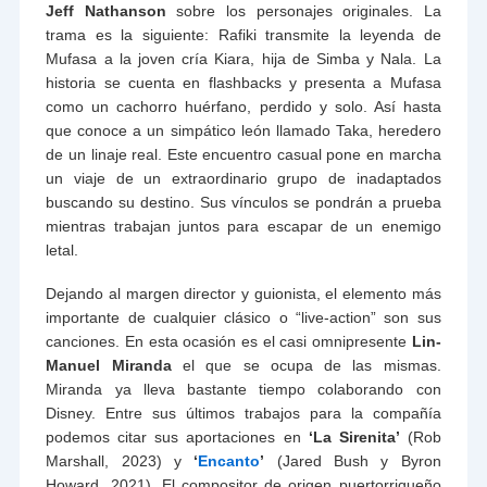
Jeff Nathanson
sobre los personajes originales. La
trama es la siguiente: Rafiki transmite la leyenda de
Mufasa a la joven cría Kiara, hija de Simba y Nala. La
historia se cuenta en flashbacks y presenta a Mufasa
como un cachorro huérfano, perdido y solo. Así hasta
que conoce a un simpático león llamado Taka, heredero
de un linaje real. Este encuentro casual pone en marcha
un viaje de un extraordinario grupo de inadaptados
buscando su destino. Sus vínculos se pondrán a prueba
mientras trabajan juntos para escapar de un enemigo
letal.
Dejando al margen director y guionista, el elemento más
importante de cualquier clásico o “live-action” son sus
canciones. En esta ocasión es el casi omnipresente
Lin-
Manuel Miranda
el que se ocupa de las mismas.
Miranda ya lleva bastante tiempo colaborando con
Disney. Entre sus últimos trabajos para la compañía
podemos citar sus aportaciones en
‘La Sirenita’
(Rob
Marshall, 2023) y
‘
Encanto
’
(Jared Bush y Byron
Howard, 2021). El compositor de origen puertorriqueño