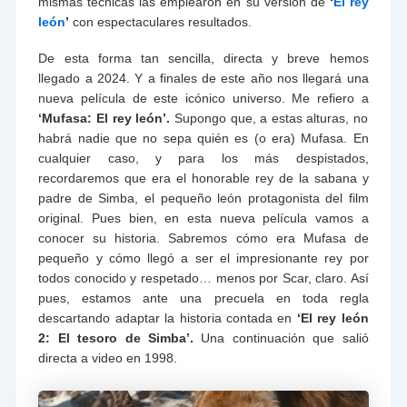
mismas técnicas las emplearon en su versión de
‘
El rey
león
’
con espectaculares resultados.
De esta forma tan sencilla, directa y breve hemos
llegado a 2024. Y a finales de este año nos llegará una
nueva película de este icónico universo. Me refiero a
‘Mufasa: El rey león’.
Supongo que, a estas alturas, no
habrá nadie que no sepa quién es (o era) Mufasa. En
cualquier caso, y para los más despistados,
recordaremos que era el honorable rey de la sabana y
padre de Simba, el pequeño león protagonista del film
original. Pues bien, en esta nueva película vamos a
conocer su historia. Sabremos cómo era Mufasa de
pequeño y cómo llegó a ser el impresionante rey por
todos conocido y respetado… menos por Scar, claro. Así
pues, estamos ante una precuela en toda regla
descartando adaptar la historia contada en
‘El rey león
2: El tesoro de Simba’.
Una continuación que salió
directa a video en 1998.