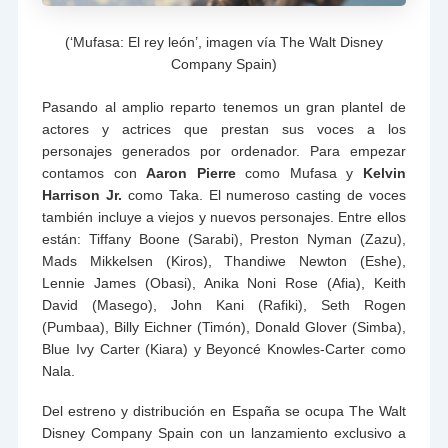
(‘Mufasa: El rey león’, imagen vía The Walt Disney
Company Spain)
Pasando al amplio reparto tenemos un gran plantel de
actores y actrices que prestan sus voces a los
personajes generados por ordenador. Para empezar
contamos con
Aaron Pierre
como Mufasa y
Kelvin
Harrison Jr.
como Taka. El numeroso casting de voces
también incluye a viejos y nuevos personajes. Entre ellos
están: Tiffany Boone (Sarabi), Preston Nyman (Zazu),
Mads Mikkelsen (Kiros), Thandiwe Newton (Eshe),
Lennie James (Obasi), Anika Noni Rose (Afia), Keith
David (Masego), John Kani (Rafiki), Seth Rogen
(Pumbaa), Billy Eichner (Timón), Donald Glover (Simba),
Blue Ivy Carter (Kiara) y Beyoncé Knowles-Carter como
Nala.
Del estreno y distribución en España se ocupa The Walt
Disney Company Spain con un lanzamiento exclusivo a