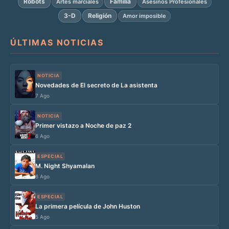
Robots
Familia
Artes marciales
Asesinos Profesionales
3-D
Religión
Amor imposible
ÚLTIMAS NOTICIAS
NOTICIA
Novedades de El secreto de La asistenta
7 Ago
NOTICIA
Primer vistazo a Noche de paz 2
6 Ago
ESPECIAL
M. Night Shyamalan
6 Ago
ESPECIAL
La primera película de John Huston
5 Ago