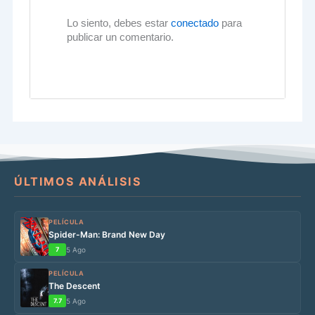
Lo siento, debes estar
conectado
para
publicar un comentario.
ÚLTIMOS ANÁLISIS
PELÍCULA
Spider-Man: Brand New Day
7
5 Ago
PELÍCULA
The Descent
7.7
5 Ago