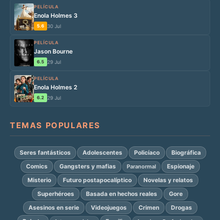
PELÍCULA
Enola Holmes 3
5.6
30 Jul
PELÍCULA
Jason Bourne
6.5
29 Jul
PELÍCULA
Enola Holmes 2
6.2
29 Jul
TEMAS POPULARES
Seres fantásticos
Adolescentes
Policíaco
Biográfica
Comics
Gangsters y mafias
Espionaje
Paranormal
Misterio
Futuro postapocalíptico
Novelas y relatos
Superhéroes
Basada en hechos reales
Gore
Asesinos en serie
Videojuegos
Crimen
Drogas