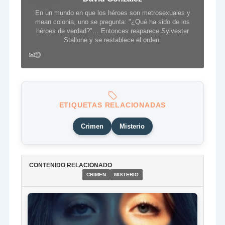
En un mundo en que los héroes son metrosexuales y
mean colonia, uno se pregunta: "¿Qué ha sido de los
héroes de verdad?"… Entonces reaparece Sylvester
Stallone y se restablece el orden.
✉
🌐
ETIQUETAS RELACIONADAS
Crimen
Misterio
CONTENIDO RELACIONADO
CRIMEN
MISTERIO