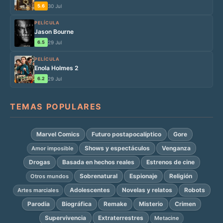
5.6
30 Jul
PELÍCULA
Jason Bourne
6.5
29 Jul
PELÍCULA
Enola Holmes 2
6.2
29 Jul
TEMAS POPULARES
Marvel Comics
Futuro postapocalíptico
Gore
Shows y espectáculos
Venganza
Amor imposible
Drogas
Basada en hechos reales
Estrenos de cine
Sobrenatural
Espionaje
Religión
Otros mundos
Adolescentes
Novelas y relatos
Robots
Artes marciales
Parodia
Biográfica
Remake
Misterio
Crimen
Supervivencia
Extraterrestres
Metacine