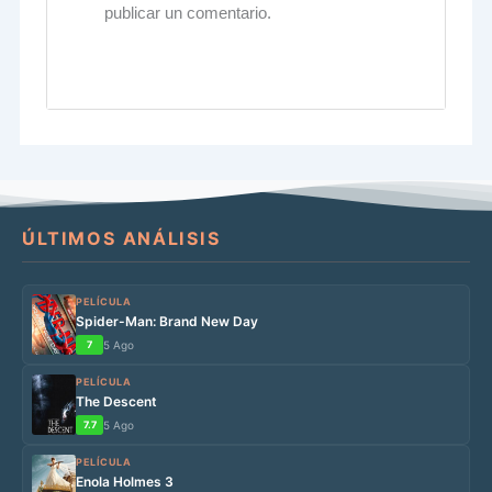
publicar un comentario.
ÚLTIMOS ANÁLISIS
PELÍCULA
Spider-Man: Brand New Day
7
5 Ago
PELÍCULA
The Descent
7.7
5 Ago
PELÍCULA
Enola Holmes 3