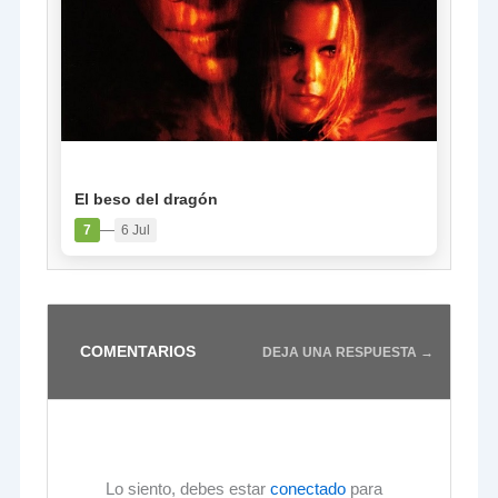
PELÍCULA
El beso del dragón
—
7
6 Jul
COMENTARIOS
DEJA UNA RESPUESTA →
Lo siento, debes estar
conectado
para