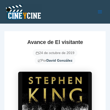
Ir
al
contenido
Main
Men
Avance de El visitante
24 de octubre de 2019
Por
David González