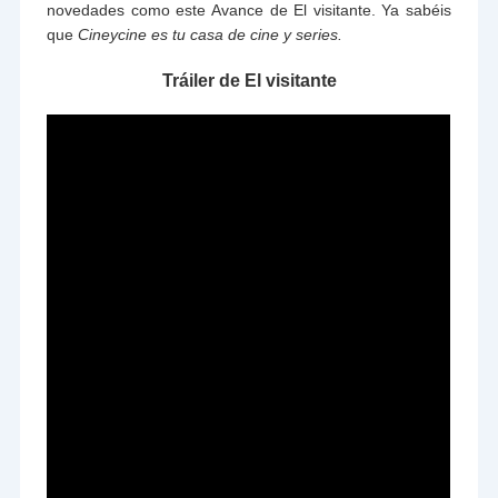
novedades como este Avance de El visitante. Ya sabéis
que
Cineycine es tu casa de cine y series.
Tráiler de El visitante