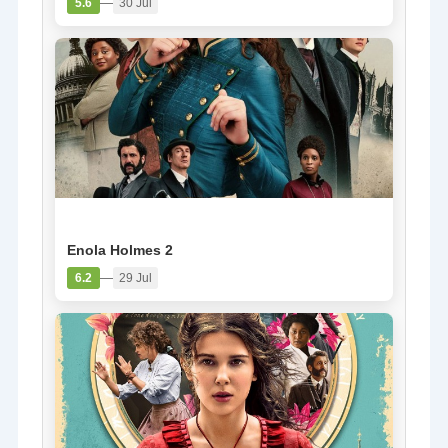
—
5.6
30 Jul
PELÍCULA
Enola Holmes 2
—
6.2
29 Jul