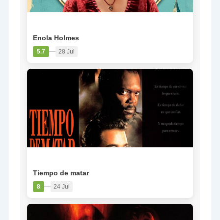
PELÍCULA
Enola Holmes
—
5.7
28 Jul
PELÍCULA
Tiempo de matar
—
8
24 Jul