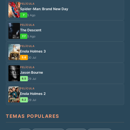
PELÍCULA
Spider-Man: Brand New Day
7
5 Ago
PELÍCULA
The Descent
7.7
5 Ago
PELÍCULA
Enola Holmes 3
5.6
30 Jul
PELÍCULA
Jason Bourne
6.5
29 Jul
PELÍCULA
Enola Holmes 2
6.2
29 Jul
TEMAS POPULARES