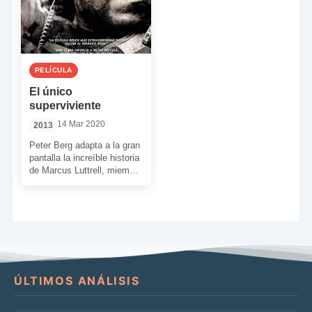
PELÍCULA
El único
superviviente
14 Mar 2020
2013
Peter Berg adapta a la gran
pantalla la increíble historia
de Marcus Luttrell, miembro
de los Navy Seals. Durante
la […]
ÚLTIMOS ANÁLISIS