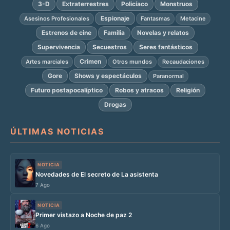
3-D
Extraterrestres
Policíaco
Monstruos
Espionaje
Asesinos Profesionales
Fantasmas
Metacine
Estrenos de cine
Familia
Novelas y relatos
Supervivencia
Secuestros
Seres fantásticos
Crimen
Artes marciales
Otros mundos
Recaudaciones
Gore
Shows y espectáculos
Paranormal
Futuro postapocalíptico
Robos y atracos
Religión
Drogas
ÚLTIMAS NOTICIAS
NOTICIA
Novedades de El secreto de La asistenta
7 Ago
NOTICIA
Primer vistazo a Noche de paz 2
6 Ago