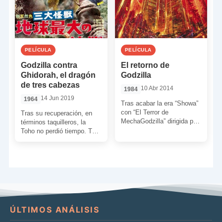
PELÍCULA
PELÍCULA
Godzilla contra
El retorno de
Ghidorah, el dragón
Godzilla
de tres cabezas
10 Abr 2014
1984
14 Jun 2019
1964
Tras acabar la era “Showa”
con “El Terror de
Tras su recuperación, en
MechaGodzilla” dirigida por
términos taquilleros, la
Ishirô Honda, Toho
Toho no perdió tiempo. Tan
rebooteó a Godzilla a
solo un año después de su
mediados […]
enfrentamiento contra […]
ÚLTIMOS ANÁLISIS