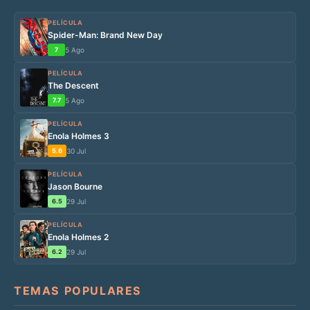
PELÍCULA
Spider-Man: Brand New Day
7
5 Ago
PELÍCULA
The Descent
7.7
5 Ago
PELÍCULA
Enola Holmes 3
5.6
30 Jul
PELÍCULA
Jason Bourne
6.5
29 Jul
PELÍCULA
Enola Holmes 2
6.2
29 Jul
TEMAS POPULARES