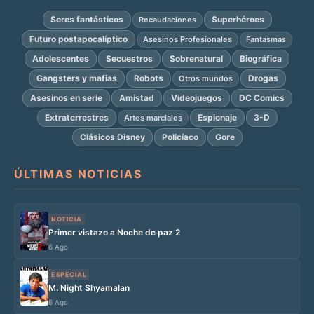
Seres fantásticos
Superhéroes
Recaudaciones
Futuro postapocalíptico
Asesinos Profesionales
Fantasmas
Adolescentes
Secuestros
Sobrenatural
Biográfica
Gangsters y mafias
Robots
Drogas
Otros mundos
Asesinos en serie
Amistad
Videojuegos
DC Comics
Extraterrestres
Espionaje
3-D
Artes marciales
Clásicos Disney
Policíaco
Gore
ÚLTIMAS NOTICIAS
NOTICIA
Primer vistazo a Noche de paz 2
6 Ago
ESPECIAL
M. Night Shyamalan
6 Ago