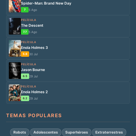
Spider-Man: Brand New Day
7
5 Ago
PELÍCULA
The Descent
7.7
5 Ago
PELÍCULA
Enola Holmes 3
5.6
30 Jul
PELÍCULA
Jason Bourne
6.5
29 Jul
PELÍCULA
Enola Holmes 2
6.2
29 Jul
TEMAS POPULARES
Robots
Adolescentes
Superhéroes
Extraterrestres