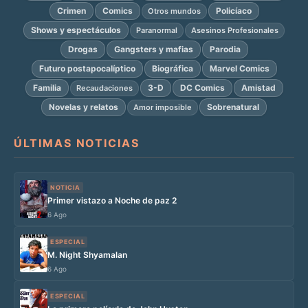
Crimen
Comics
Policíaco
Otros mundos
Shows y espectáculos
Paranormal
Asesinos Profesionales
Drogas
Gangsters y mafias
Parodia
Futuro postapocalíptico
Biográfica
Marvel Comics
Familia
3-D
DC Comics
Amistad
Recaudaciones
Novelas y relatos
Sobrenatural
Amor imposible
ÚLTIMAS NOTICIAS
NOTICIA
Primer vistazo a Noche de paz 2
6 Ago
ESPECIAL
M. Night Shyamalan
6 Ago
ESPECIAL