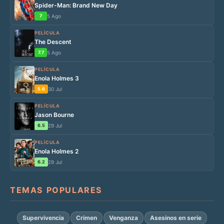
Spider-Man: Brand New Day
7
5 Ago
PELÍCULA
The Descent
7.7
5 Ago
PELÍCULA
Enola Holmes 3
5.6
30 Jul
PELÍCULA
Jason Bourne
6.5
29 Jul
PELÍCULA
Enola Holmes 2
6.2
29 Jul
TEMAS POPULARES
Supervivencia
Crimen
Venganza
Asesinos en serie