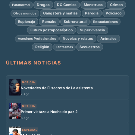
Drogas
DC Comics
Monstruos
Crimen
Paranormal
Gangsters y mafias
Parodia
Policíaco
Otros mundos
Espionaje
Remake
Sobrenatural
Recaudaciones
Futuro postapocalíptico
Supervivencia
Novelas y relatos
Animales
Asesinos Profesionales
Religión
Secuestros
Fantasmas
ÚLTIMAS NOTICIAS
NOTICIA
Novedades de El secreto de La asistenta
7 Ago
NOTICIA
Primer vistazo a Noche de paz 2
6 Ago
ESPECIAL