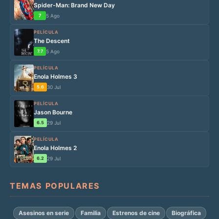
Spider-Man: Brand New Day
7
5 Ago
PELÍCULA
The Descent
7.7
5 Ago
PELÍCULA
Enola Holmes 3
5.6
30 Jul
PELÍCULA
Jason Bourne
6.5
29 Jul
PELÍCULA
Enola Holmes 2
6.2
29 Jul
TEMAS POPULARES
Asesinos en serie
Familia
Estrenos de cine
Biográfica