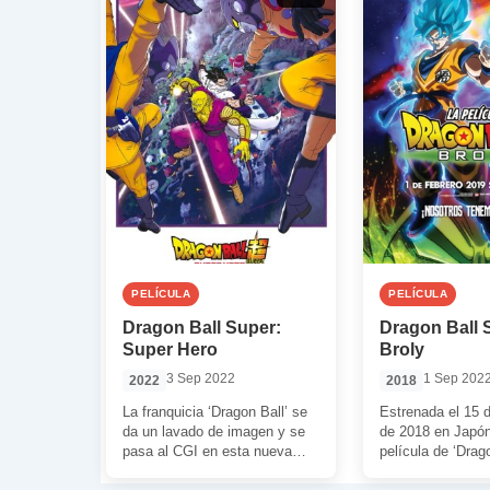
PELÍCULA
PELÍCULA
Dragon Ball Super:
Dragon Ball 
Super Hero
Broly
3 Sep 2022
1 Sep 202
2022
2018
La franquicia ‘Dragon Ball’ se
Estrenada el 15 
da un lavado de imagen y se
de 2018 en Japón
pasa al CGI en esta nueva
película de ‘Drago
entrega. Un […]
saga ‘Super’ se c