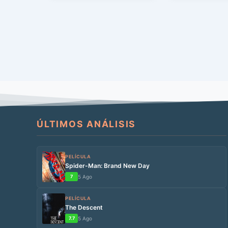
ÚLTIMOS ANÁLISIS
PELÍCULA
Spider-Man: Brand New Day
7
5 Ago
PELÍCULA
The Descent
7.7
5 Ago