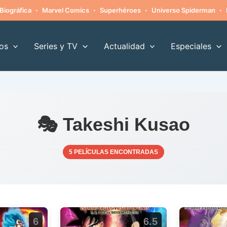
·
·
·
·
Biográfica
Marvel Comics
Superhéroes
Universo Spiderman
os
Series y TV
Actualidad
Especiales
🎭 Takeshi Kusao
5 PELÍCULAS ENCONTRADAS
6
6.5