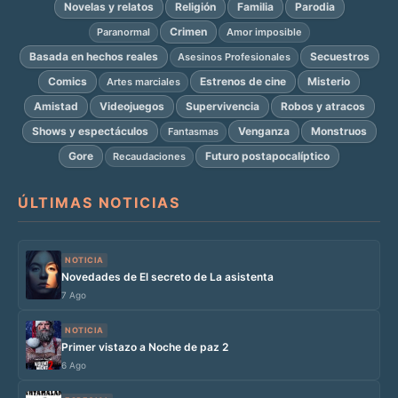
Novelas y relatos
Religión
Familia
Parodia
Crimen
Paranormal
Amor imposible
Basada en hechos reales
Secuestros
Asesinos Profesionales
Comics
Estrenos de cine
Misterio
Artes marciales
Amistad
Videojuegos
Supervivencia
Robos y atracos
Shows y espectáculos
Venganza
Monstruos
Fantasmas
Gore
Futuro postapocalíptico
Recaudaciones
ÚLTIMAS NOTICIAS
NOTICIA
Novedades de El secreto de La asistenta
7 Ago
NOTICIA
Primer vistazo a Noche de paz 2
6 Ago