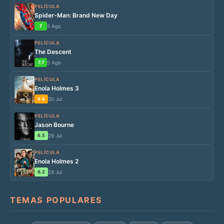
PELÍCULA
Spider-Man: Brand New Day
7
5 Ago
PELÍCULA
The Descent
7.7
5 Ago
PELÍCULA
Enola Holmes 3
5.6
30 Jul
PELÍCULA
Jason Bourne
6.5
29 Jul
PELÍCULA
Enola Holmes 2
6.2
29 Jul
TEMAS POPULARES