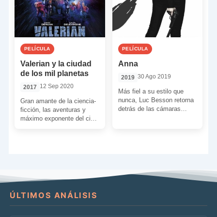
PELÍCULA
PELÍCULA
Valerian y la ciudad
Anna
de los mil planetas
30 Ago 2019
2019
12 Sep 2020
2017
Más fiel a su estilo que
nunca, Luc Besson retorna
Gran amante de la ciencia-
detrás de las cámaras
ficción, las aventuras y
apadrinando a una nueva
máximo exponente del cine
chica dura. […]
comercial europeo, Luc
Besson siempre tuvo un
sueño. […]
ÚLTIMOS ANÁLISIS