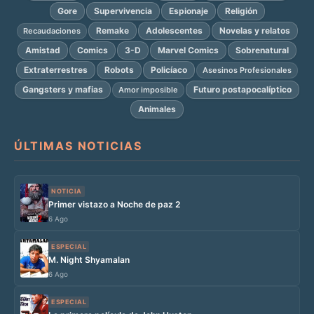
Gore
Supervivencia
Espionaje
Religión
Remake
Adolescentes
Novelas y relatos
Recaudaciones
Amistad
Comics
3-D
Marvel Comics
Sobrenatural
Extraterrestres
Robots
Policíaco
Asesinos Profesionales
Gangsters y mafias
Futuro postapocalíptico
Amor imposible
Animales
ÚLTIMAS NOTICIAS
NOTICIA
Primer vistazo a Noche de paz 2
6 Ago
ESPECIAL
M. Night Shyamalan
6 Ago
ESPECIAL