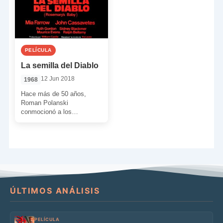
PELÍCULA
La semilla del Diablo
12 Jun 2018
1968
Hace más de 50 años,
Roman Polanski
conmocionó a los
espectadores de medio
mundo con una película
cuyos ecos todavía […]
ÚLTIMOS ANÁLISIS
PELÍCULA