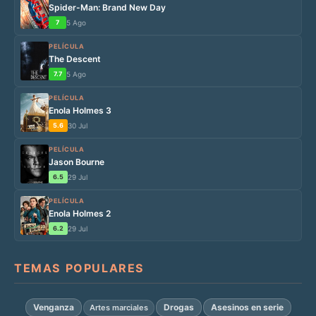
Spider-Man: Brand New Day
7
5 Ago
PELÍCULA
The Descent
7.7
5 Ago
PELÍCULA
Enola Holmes 3
5.6
30 Jul
PELÍCULA
Jason Bourne
6.5
29 Jul
PELÍCULA
Enola Holmes 2
6.2
29 Jul
TEMAS POPULARES
Venganza
Drogas
Asesinos en serie
Artes marciales