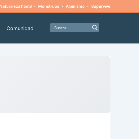
·
·
·
·
Naturaleza hostil
Monstruos
Alpinismo
Supervivencia
Amista
Comunidad