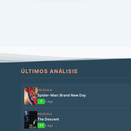
entre el entonces director […]
ÚLTIMOS ANÁLISIS
PELÍCULA
Spider-Man: Brand New Day
7
5 Ago
PELÍCULA
The Descent
7.7
5 Ago