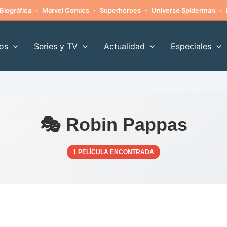
·
·
·
·
Biográfica
Marvel Comics
Superhéroes
Universo Spiderman
os
Series y TV
Actualidad
Especiales
🎭 Robin Pappas
1 PELÍCULA ENCONTRADA