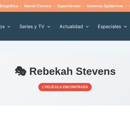
·
·
·
·
Biográfica
Marvel Comics
Superhéroes
Universo Spiderman
os
Series y TV
Actualidad
Especiales
🎭 Rebekah Stevens
1 PELÍCULA ENCONTRADA