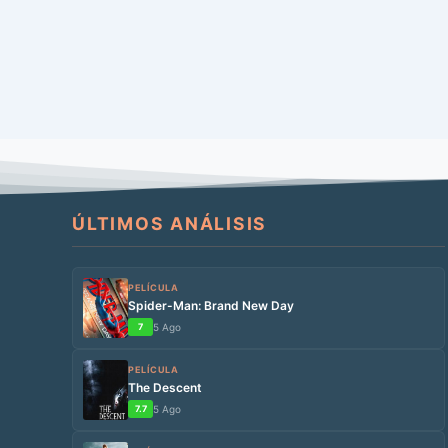
ÚLTIMOS ANÁLISIS
PELÍCULA
Spider-Man: Brand New Day
7
5 Ago
PELÍCULA
The Descent
7.7
5 Ago