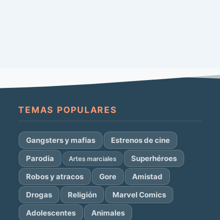
TEMAS POPULARES
Gangsters y mafias
Estrenos de cine
Parodia
Superhéroes
Artes marciales
Robos y atracos
Gore
Amistad
Drogas
Religión
Marvel Comics
Adolescentes
Animales