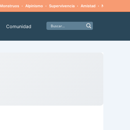
·
·
·
·
Monstruos
Alpinismo
Supervivencia
Amistad
Naturaleza hosti
Comunidad