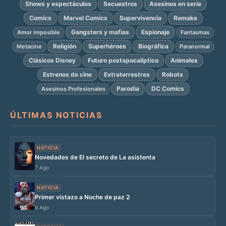
Shows y espectáculos
Secuestros
Asesinos en serie
Comics
Marvel Comics
Supervivencia
Remake
Gangsters y mafias
Espionaje
Amor imposible
Fantasmas
Religión
Superhéroes
Biográfica
Metacine
Paranormal
Clásicos Disney
Futuro postapocalíptico
Animales
Estrenos de cine
Extraterrestres
Robots
Parodia
DC Comics
Asesinos Profesionales
ÚLTIMAS NOTICIAS
NOTICIA
Novedades de El secreto de La asistenta
7 Ago
NOTICIA
Primer vistazo a Noche de paz 2
6 Ago