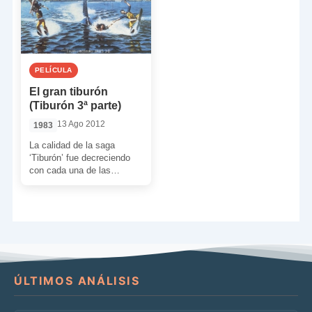
PELÍCULA
El gran tiburón
(Tiburón 3ª parte)
13 Ago 2012
1983
La calidad de la saga
‘Tiburón’ fue decreciendo
con cada una de las
secuelas, y aunque es inútil
negar que […]
ÚLTIMOS ANÁLISIS