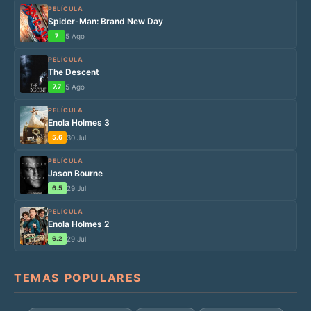
PELÍCULA
Spider-Man: Brand New Day
7
5 Ago
PELÍCULA
The Descent
7.7
5 Ago
PELÍCULA
Enola Holmes 3
5.6
30 Jul
PELÍCULA
Jason Bourne
6.5
29 Jul
PELÍCULA
Enola Holmes 2
6.2
29 Jul
TEMAS POPULARES