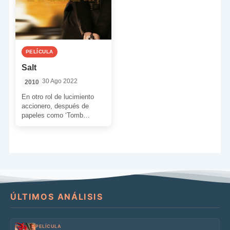
PELÍCULA
Salt
30 Ago 2022
2010
En otro rol de lucimiento
accionero, después de
papeles como ‘Tomb
Raider’ o ‘Señor y Señora
Smith’, Angelina Jolie
demuestra […]
ÚLTIMOS ANÁLISIS
PELÍCULA