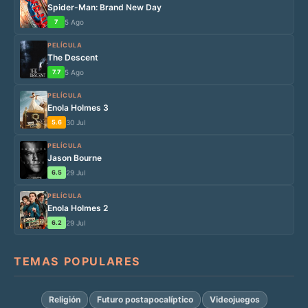
Spider-Man: Brand New Day
7
5 Ago
PELÍCULA
The Descent
7.7
5 Ago
PELÍCULA
Enola Holmes 3
5.6
30 Jul
PELÍCULA
Jason Bourne
6.5
29 Jul
PELÍCULA
Enola Holmes 2
6.2
29 Jul
TEMAS POPULARES
Religión
Futuro postapocalíptico
Videojuegos