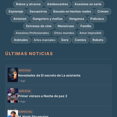
Robos y atracos
Adolescentes
Asesinos en serie
Espionaje
Secuestros
Basada en hechos reales
Crimen
Amistad
Gangsters y mafias
Venganza
Policíaco
Estrenos de cine
Monstruos
Familia
Asesinos Profesionales
Otros mundos
Amor imposible
Animales
Gore
Comics
Robots
Artes marciales
ÚLTIMAS NOTICIAS
NOTICIA
Novedades de El secreto de La asistenta
7 Ago
NOTICIA
Primer vistazo a Noche de paz 2
6 Ago
ESPECIAL
M. Night Shyamalan