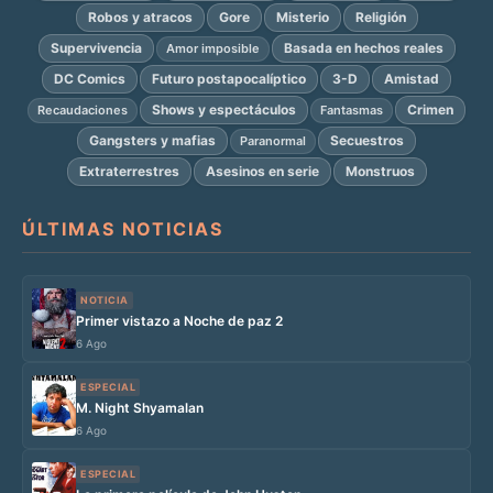
Robos y atracos
Gore
Misterio
Religión
Supervivencia
Basada en hechos reales
Amor imposible
DC Comics
Futuro postapocalíptico
3-D
Amistad
Shows y espectáculos
Crimen
Recaudaciones
Fantasmas
Gangsters y mafias
Secuestros
Paranormal
Extraterrestres
Asesinos en serie
Monstruos
ÚLTIMAS NOTICIAS
NOTICIA
Primer vistazo a Noche de paz 2
6 Ago
ESPECIAL
M. Night Shyamalan
6 Ago
ESPECIAL