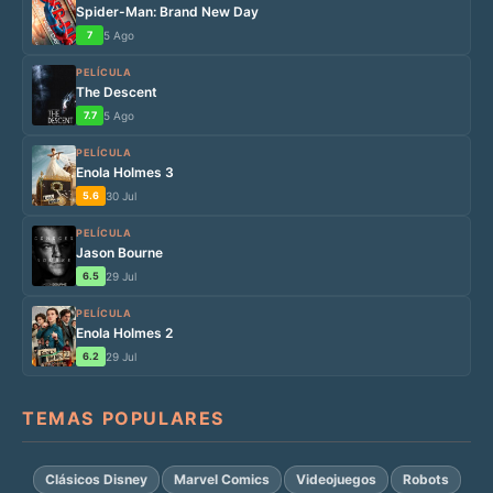
Spider-Man: Brand New Day
7
5 Ago
PELÍCULA
The Descent
7.7
5 Ago
PELÍCULA
Enola Holmes 3
5.6
30 Jul
PELÍCULA
Jason Bourne
6.5
29 Jul
PELÍCULA
Enola Holmes 2
6.2
29 Jul
TEMAS POPULARES
Clásicos Disney
Marvel Comics
Videojuegos
Robots