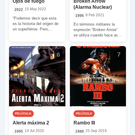
Ojos de fuego
Broken Arrow
(Alarma Nuclear)
15 May 2022
2022
9 Feb 2021
1996
“Podemos decir que esta
es la historia del origen de
En términos militares la
un superhéroe. Pero,
expresión “Broken Arrow”
personalmente, intenté
se utiliza cuando hace acto
hacerla lo más realista
de aparición una
posible. […]
emergencia estratégica de
nivel cuatro. […]
6
7
PELÍCULA
PELÍCULA
Alerta máxima 2
Rambo III
14 Jul 2020
25 Sep 2019
1995
1988