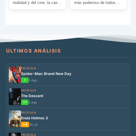
realidad y del cine, la casa
más poderoso de todos.
situada en el 112 […]
Con esta película
conoceremos tanto su
origen como […]
ÚLTIMOS ANÁLISIS
PELÍCULA
Spider-Man: Brand New Day
7
5 Ago
PELÍCULA
The Descent
7.7
5 Ago
PELÍCULA
Enola Holmes 3
5.6
30 Jul
PELÍCULA