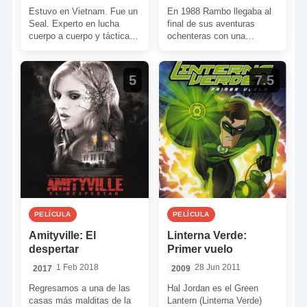
Estuvo en Vietnam. Fue un
En 1988 Rambo llegaba al
Seal. Experto en lucha
final de sus aventuras
cuerpo a cuerpo y tácticas
ochenteras con una
anti-terroristas. Instructor
espectacular tercera parte.
de élite en Fort […]
En ella se hacían eco […]
5
7.5
PELÍCULA
PELÍCULA
Amityville: El
Linterna Verde:
despertar
Primer vuelo
1 Feb 2018
28 Jun 2011
2017
2009
Regresamos a una de las
Hal Jordan es el Green
casas más malditas de la
Lantern (Linterna Verde)