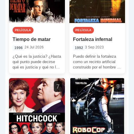
PELÍCULA
PELÍCULA
Tiempo de matar
Fortaleza infernal
24 Jul 2026
3 Sep 2023
1996
1992
¿Qué es la justicia? ¿Hasta
Puedo definir la fortaleza
qué punto puede decirse
como un recinto artificial
qué es justicia y qué no lo
construido por el hombre o
es? ¿La aplicaríamos con
como una defensa surgida
[…]
de manera natural. […]
7
9