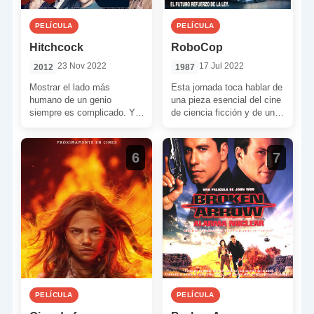
PELÍCULA
PELÍCULA
Hitchcock
RoboCop
23 Nov 2022
17 Jul 2022
2012
1987
Mostrar el lado más
Esta jornada toca hablar de
humano de un genio
una pieza esencial del cine
siempre es complicado. Y,
de ciencia ficción y de una
probablemente, aún lo sea
de las películas más […]
más si el personaje […]
6
7
PELÍCULA
PELÍCULA