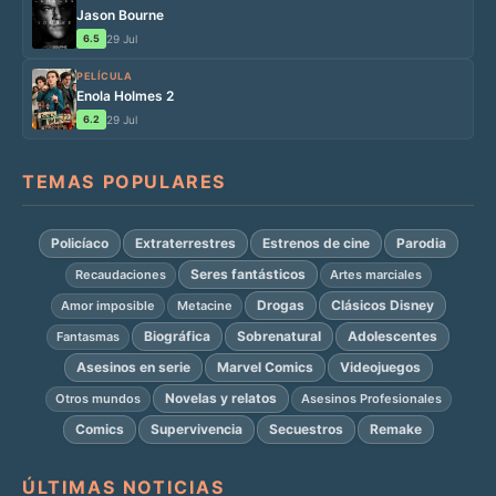
Jason Bourne
6.5
29 Jul
PELÍCULA
Enola Holmes 2
6.2
29 Jul
TEMAS POPULARES
Policíaco
Extraterrestres
Estrenos de cine
Parodia
Seres fantásticos
Recaudaciones
Artes marciales
Drogas
Clásicos Disney
Amor imposible
Metacine
Biográfica
Sobrenatural
Adolescentes
Fantasmas
Asesinos en serie
Marvel Comics
Videojuegos
Novelas y relatos
Otros mundos
Asesinos Profesionales
Comics
Supervivencia
Secuestros
Remake
ÚLTIMAS NOTICIAS