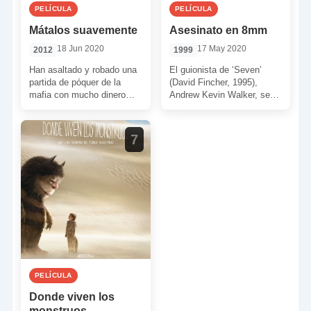
PELÍCULA
PELÍCULA
Mátalos suavemente
Asesinato en 8mm
18 Jun 2020
17 May 2020
2012
1999
Han asaltado y robado una
El guionista de ‘Seven’
partida de póquer de la
(David Fincher, 1995),
mafia con mucho dinero
Andrew Kevin Walker, se
sobre la mesa. Es hora de
une a Joel Schumacher en
[…]
esta película. “Algunas
puertas […]
7
PELÍCULA
Donde viven los
monstruos