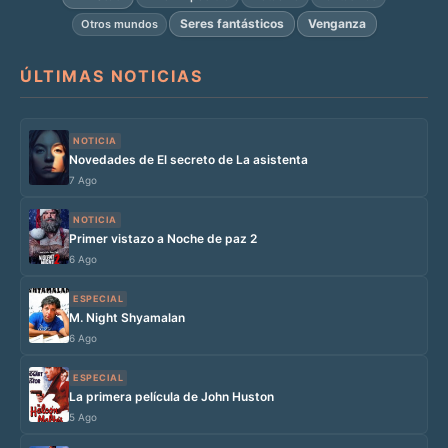
Seres fantásticos
Venganza
Otros mundos
ÚLTIMAS NOTICIAS
NOTICIA
Novedades de El secreto de La asistenta
7 Ago
NOTICIA
Primer vistazo a Noche de paz 2
6 Ago
ESPECIAL
M. Night Shyamalan
6 Ago
ESPECIAL
La primera película de John Huston
5 Ago