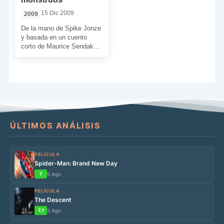
15 Dic 2009
2009
De la mano de Spike Jonze
y basada en un cuento
corto de Maurice Sendak
nos llega esta entrañable
película […]
ÚLTIMOS ANÁLISIS
PELÍCULA
Spider-Man: Brand New Day
7
5 Ago
PELÍCULA
The Descent
7.7
5 Ago