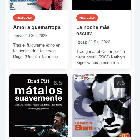
PELÍCULA
PELÍCULA
Amor a quemarropa
La noche más
oscura
10 Sep 2023
1993
11 Sep 2022
2012
Tras el fulgurante éxito en
festivales de ‘Reservoir
Tras ganar el Oscar por ‘En
Dogs’ (Quentin Tarantino,
tierra hostil’ (2008) Kathryn
1992), una pequeña
Bigelow nos presentó esta
película de cine negro
nueva producción. Una
dirigida por […]
película basada en la […]
6.5
7.5