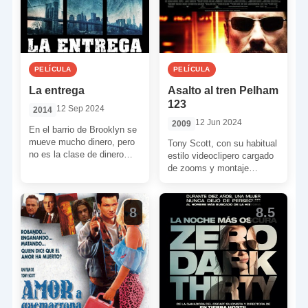
PELÍCULA
PELÍCULA
La entrega
Asalto al tren Pelham
123
12 Sep 2024
2014
12 Jun 2024
2009
En el barrio de Brooklyn se
mueve mucho dinero, pero
Tony Scott, con su habitual
no es la clase de dinero
estilo videoclipero cargado
que se puede meter […]
de zooms y montaje
frenético, nos invita a un
trepidante secuestro de […]
8
8.5