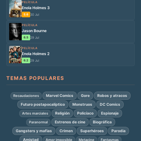
PELÍCULA
Enola Holmes 3
5.6
30 Jul
PELÍCULA
Jason Bourne
6.5
29 Jul
PELÍCULA
Enola Holmes 2
6.2
29 Jul
TEMAS POPULARES
Marvel Comics
Gore
Robos y atracos
Recaudaciones
Futuro postapocalíptico
Monstruos
DC Comics
Religión
Policíaco
Espionaje
Artes marciales
Estrenos de cine
Biográfica
Paranormal
Gangsters y mafias
Crimen
Superhéroes
Parodia
Amistad
Amor imposible
Metacine
Fantasmas