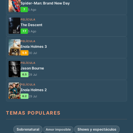
Spider-Man: Brand New Day
7
5 Ago
PELÍCULA
The Descent
7.7
5 Ago
PELÍCULA
Enola Holmes 3
5.6
30 Jul
PELÍCULA
Jason Bourne
6.5
29 Jul
PELÍCULA
Enola Holmes 2
6.2
29 Jul
TEMAS POPULARES
Sobrenatural
Shows y espectáculos
Amor imposible