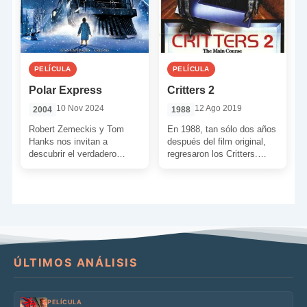
PELÍCULA
PELÍCULA
Polar Express
Critters 2
10 Nov 2024
12 Ago 2019
2004
1988
Robert Zemeckis y Tom
En 1988, tan sólo dos años
Hanks nos invitan a
después del film original,
descubrir el verdadero
regresaron los Critters.
secreto de la Navidad y
Atrás quedó la parte de
Santa Claus. Para ello, […]
terror para […]
ÚLTIMOS ANÁLISIS
PELÍCULA