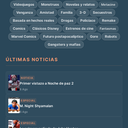
Videojuegos
Monstruos
Novelas y relatos
Metacine
Venganza
Amistad
Familia
3-D
Secuestros
Basada en hechos reales
Drogas
Policíaco
Remake
Comics
Clásicos Disney
Estrenos de cine
Fantasmas
Marvel Comics
Futuro postapocalíptico
Gore
Robots
Gangsters y mafias
ÚLTIMAS NOTICIAS
NOTICIA
Primer vistazo a Noche de paz 2
6 Ago
ESPECIAL
M. Night Shyamalan
6 Ago
ESPECIAL