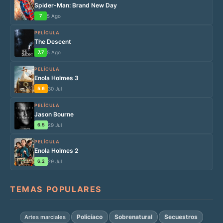
Spider-Man: Brand New Day
7
5 Ago
PELÍCULA
The Descent
7.7
5 Ago
PELÍCULA
Enola Holmes 3
5.6
30 Jul
PELÍCULA
Jason Bourne
6.5
29 Jul
PELÍCULA
Enola Holmes 2
6.2
29 Jul
TEMAS POPULARES
Policíaco
Sobrenatural
Secuestros
Artes marciales