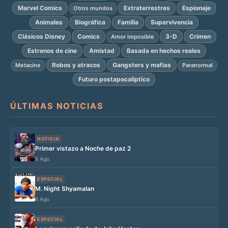
Marvel Comics
Extraterrestres
Espionaje
Otros mundos
Animales
Biográfica
Familia
Supervivencia
Clásicos Disney
Comics
3-D
Crimen
Amor imposible
Estrenos de cine
Amistad
Basada en hechos reales
Robos y atracos
Gangsters y mafias
Metacine
Paranormal
Futuro postapocalíptico
ÚLTIMAS NOTICIAS
NOTICIA
Primer vistazo a Noche de paz 2
6 Ago
ESPECIAL
M. Night Shyamalan
6 Ago
ESPECIAL