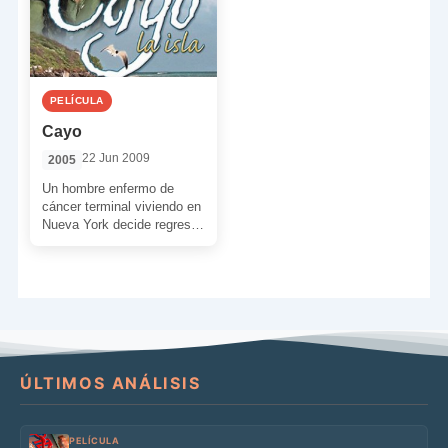
PELÍCULA
Cayo
22 Jun 2009
2005
Un hombre enfermo de
cáncer terminal viviendo en
Nueva York decide regresar
a su isla de Culebra en
Puerto Rico […]
ÚLTIMOS ANÁLISIS
PELÍCULA