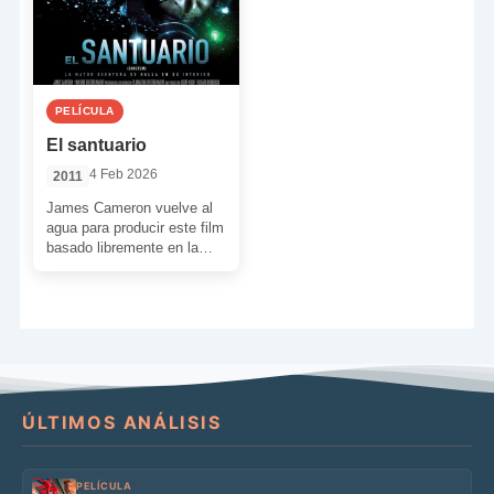
PELÍCULA
El santuario
4 Feb 2026
2011
James Cameron vuelve al
agua para producir este film
basado libremente en la
experiencia personal de
Andrew Wight, guionista de
[…]
ÚLTIMOS ANÁLISIS
PELÍCULA