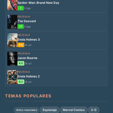
Spider-Man: Brand New Day
7
5 Ago
PELÍCULA
The Descent
7.7
5 Ago
PELÍCULA
Enola Holmes 3
5.6
30 Jul
PELÍCULA
Jason Bourne
6.5
29 Jul
PELÍCULA
Enola Holmes 2
6.2
29 Jul
TEMAS POPULARES
Espionaje
Marvel Comics
3-D
Artes marciales