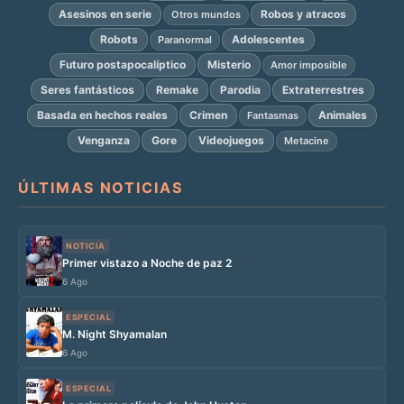
Asesinos en serie
Robos y atracos
Otros mundos
Robots
Adolescentes
Paranormal
Futuro postapocalíptico
Misterio
Amor imposible
Seres fantásticos
Remake
Parodia
Extraterrestres
Basada en hechos reales
Crimen
Animales
Fantasmas
Venganza
Gore
Videojuegos
Metacine
ÚLTIMAS NOTICIAS
NOTICIA
Primer vistazo a Noche de paz 2
6 Ago
ESPECIAL
M. Night Shyamalan
6 Ago
ESPECIAL