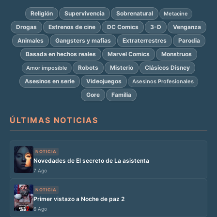
Religión
Supervivencia
Sobrenatural
Metacine
Drogas
Estrenos de cine
DC Comics
3-D
Venganza
Animales
Gangsters y mafias
Extraterrestres
Parodia
Basada en hechos reales
Marvel Comics
Monstruos
Robots
Misterio
Clásicos Disney
Amor imposible
Asesinos en serie
Videojuegos
Asesinos Profesionales
Gore
Familia
ÚLTIMAS NOTICIAS
NOTICIA
Novedades de El secreto de La asistenta
7 Ago
NOTICIA
Primer vistazo a Noche de paz 2
6 Ago