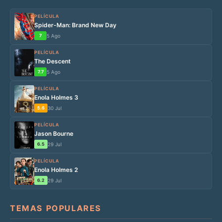
PELÍCULA
Spider-Man: Brand New Day
7
5 Ago
PELÍCULA
The Descent
7.7
5 Ago
PELÍCULA
Enola Holmes 3
5.6
30 Jul
PELÍCULA
Jason Bourne
6.5
29 Jul
PELÍCULA
Enola Holmes 2
6.2
29 Jul
TEMAS POPULARES