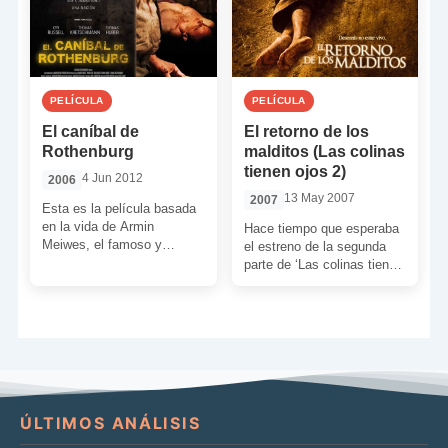
PELÍCULA
PELÍCULA
El caníbal de
El retorno de los
Rothenburg
malditos (Las colinas
tienen ojos 2)
4 Jun 2012
2006
13 May 2007
2007
Esta es la película basada
en la vida de Armin
Hace tiempo que esperaba
Meiwes, el famoso y
el estreno de la segunda
mundialmente conocido
parte de ‘Las colinas tienen
como “caníbal de
ojos’. La verdad es que la
Rothenburg”, […]
[…]
ÚLTIMOS ANÁLISIS