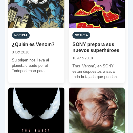
NOTICIA
NOTICIA
¿Quién es Venom?
SONY prepara sus
nuevos superhéroes
3 Oct 2018
10 Ago 2018
Su origen nos lleva al
planeta creado por el
Tras ‘Venom’, en SONY
Todopoderoso para
están dispuestos a sacar
enfrentar a héroes y
toda la tajada que puedan
villanos. Esto sucedió en
de su parte del pastel
las […]
superheróico. Para […]