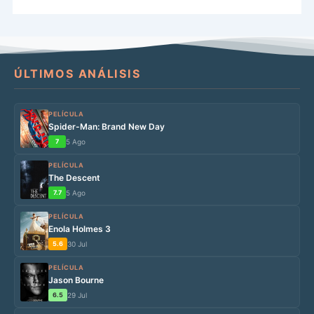
ÚLTIMOS ANÁLISIS
PELÍCULA
Spider-Man: Brand New Day
7
5 Ago
PELÍCULA
The Descent
7.7
5 Ago
PELÍCULA
Enola Holmes 3
5.6
30 Jul
PELÍCULA
Jason Bourne
6.5
29 Jul