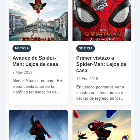
NOTICIA
NOTICIA
Avance de Spider-
Primer vistazo a
Man: Lejos de casa
Spider-Man: Lejos de
casa
7 May 2019
16 Ene 2019
Marvel Studios no para. En
plena celebración de la
En verano podremos ver a
histórica recaudación de
nuestro amistoso amigo y
‘Endgame’, acaban de
vecino de regreso en los
sacar, junto a SONY, un […]
cines. Hasta que eso
suceda vamos […]