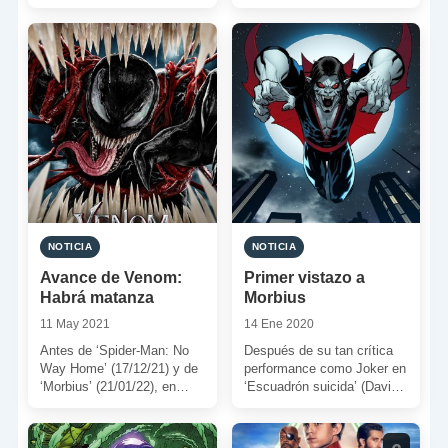
volvería a interpretar al
a nuestras pantallas el
personaje. Y así […]
nuevo reboot de Spiderman.
Estamos, […]
NOTICIA
NOTICIA
Avance de Venom:
Primer vistazo a
Habrá matanza
Morbius
11 May 2021
14 Ene 2020
Antes de ‘Spider-Man: No
Después de su tan crítica
Way Home’ (17/12/21) y de
performance como Joker en
‘Morbius’ (21/01/22), en
‘Escuadrón suicida’ (David
Sony Pictures nos
Ayer, 2016), Jared Leto
sorprenderán con el regreso
parece decidido a recuperar
a […]
[…]