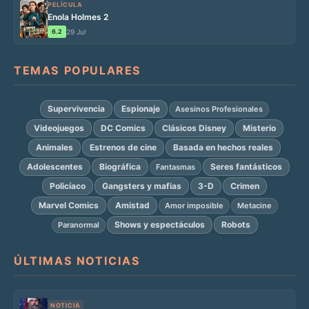
PELÍCULA
Enola Holmes 2
6.2
29 Jul
TEMAS POPULARES
Supervivencia
Espionaje
Asesinos Profesionales
Videojuegos
DC Comics
Clásicos Disney
Misterio
Animales
Estrenos de cine
Basada en hechos reales
Adolescentes
Biográfica
Seres fantásticos
Fantasmas
Policíaco
Gangsters y mafias
3-D
Crimen
Marvel Comics
Amistad
Amor imposible
Metacine
Shows y espectáculos
Robots
Paranormal
ÚLTIMAS NOTICIAS
NOTICIA