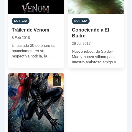
NOTICIA
NOTICIA
Tráiler de Venom
Conociendo a El
Buitre
8 Feb 2018
26 Jul 2017
El pasado 30 de enero os
anunciamos, en su
Nuevo reboot de Spider-
respectiva noticia, la
Man y nuevo villano para
finalización del rodaje de
nuestro amistoso amigo y
‘Venom’ y os
vecino. Atrás ha quedado la
emplazábamos […]
trilogía de Sam […]
4