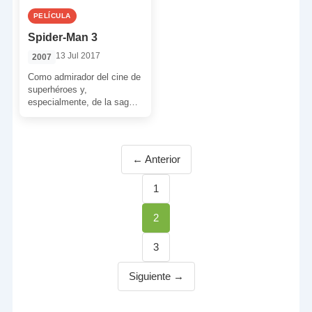
PELÍCULA
Spider-Man 3
13 Jul 2017
2007
Como admirador del cine de
superhéroes y,
especialmente, de la saga
Spider-Man de Sam Raimi,
a un servidor le resulta […]
← Anterior
Página
1
Página
2
Página
3
Siguiente →