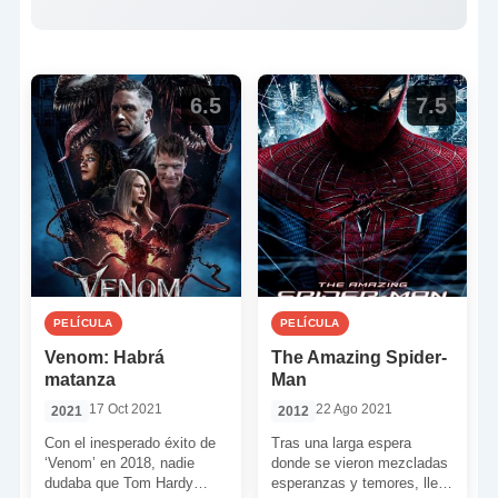
6.5
7.5
PELÍCULA
PELÍCULA
Venom: Habrá
The Amazing Spider-
matanza
Man
17 Oct 2021
22 Ago 2021
2021
2012
Con el inesperado éxito de
Tras una larga espera
‘Venom’ en 2018, nadie
donde se vieron mezcladas
dudaba que Tom Hardy
esperanzas y temores, llegó