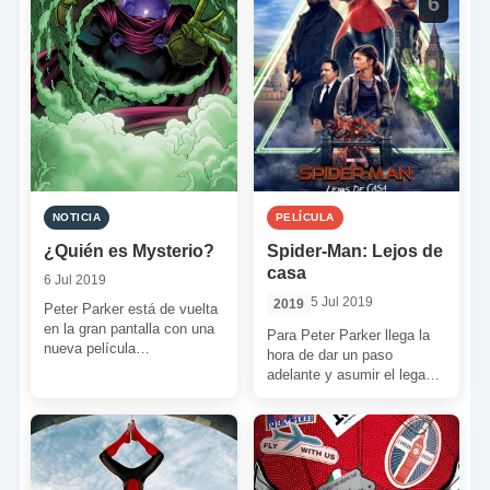
6
NOTICIA
PELÍCULA
¿Quién es Mysterio?
Spider-Man: Lejos de
casa
6 Jul 2019
5 Jul 2019
2019
Peter Parker está de vuelta
en la gran pantalla con una
Para Peter Parker llega la
nueva película
hora de dar un paso
enfrentándose a “Los
adelante y asumir el legado
Elementales”. Sin embargo,
de hierro. ¿Estará
esta […]
preparado para […]