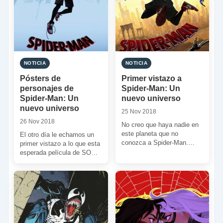
NOTICIA
NOTICIA
Pósters de
Primer vistazo a
personajes de
Spider-Man: Un
Spider-Man: Un
nuevo universo
nuevo universo
25 Nov 2018
26 Nov 2018
No creo que haya nadie en
este planeta que no
El otro día le echamos un
conozca a Spider-Man.
primer vistazo a lo que esta
Peter Parker lleva
esperada película de SONY
combatiendo a los malos
nos ofrecerá. Hoy vamos
[…]
[…]