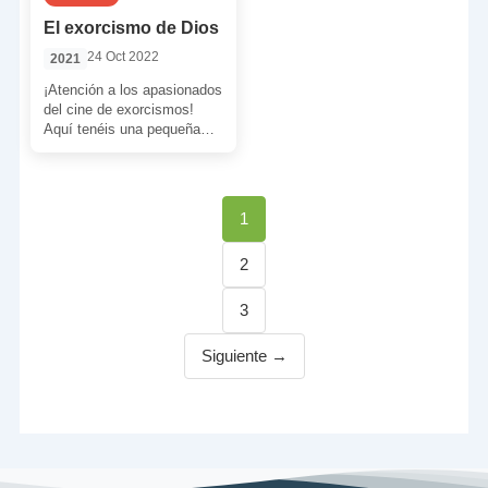
El exorcismo de Dios
24 Oct 2022
2021
¡Atención a los apasionados
del cine de exorcismos!
Aquí tenéis una pequeña
joyita a descubrir. De
hecho, se trata de […]
Página
1
Página
2
Página
3
Siguiente →