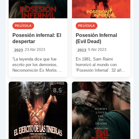
PELÍCULA
PELÍCULA
Posesión infernal: El
Posesión Infernal
despertar
(Evil Dead)
23 Abr 2023
5 Abr 2023
2023
2013
“La leyenda dice que fue
En 1981, Sam Raimi
escrito por los demonios,
horrorizó al mundo con
Necronomicón Ex Mortis.
‘Posesión Infernal’. 32 años
Traducido podría ser: ‘El
después, Fede Álvarez nos
libro de la muerte’. […]
volvió a llevar al […]
8.5