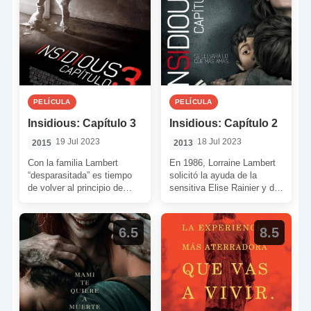
PELÍCULA
PELÍCULA
Insidious: Capítulo 3
Insidious: Capítulo 2
19 Jul 2023
18 Jul 2023
2015
2013
Con la familia Lambert
En 1986, Lorraine Lambert
“desparasitada” es tiempo
solicitó la ayuda de la
de volver al principio de
sensitiva Elise Rainier y de
todo. Es tiempo de conocer
su compañero Carl para que
uno de los […]
protegieran […]
6.5
8.5