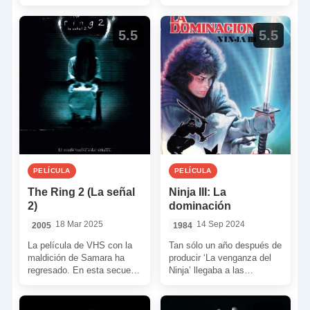
sangre y motosierras. Hay
Esta terrorífica criatura
muchísimo más por
cuenta con toda […]
explorar en […]
5.5
5.5
PELÍCULA
PELÍCULA
The Ring 2 (La señal
Ninja III: La
2)
dominación
18 Mar 2025
14 Sep 2024
2005
1984
La película de VHS con la
Tan sólo un año después de
maldición de Samara ha
producir ‘La venganza del
regresado. En esta secuela
Ninja’ llegaba a las
Naomi Watts se verá
pantallas la tercera entrega
obligada a […]
de esta […]