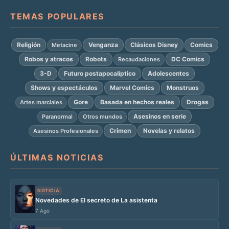
TEMAS POPULARES
Religión
Venganza
Clásicos Disney
Comics
Metacine
Robos y atracos
Robots
DC Comics
Recaudaciones
3-D
Futuro postapocalíptico
Adolescentes
Shows y espectáculos
Marvel Comics
Monstruos
Gore
Basada en hechos reales
Drogas
Artes marciales
Asesinos en serie
Paranormal
Otros mundos
Crimen
Novelas y relatos
Asesinos Profesionales
ÚLTIMAS NOTICIAS
NOTICIA
Novedades de El secreto de La asistenta
7 Ago