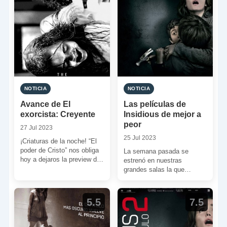
NOTICIA
NOTICIA
Avance de El
Las películas de
exorcista: Creyente
Insidious de mejor a
peor
27 Jul 2023
25 Jul 2023
¡Criaturas de la noche! “El
poder de Cristo” nos obliga
La semana pasada se
hoy a dejaros la preview de
estrenó en nuestras
una nueva secuela que […]
grandes salas la que
promete ser la ¿última?
entrega de ‘Insidious’, la
famosa […]
5.5
7.5