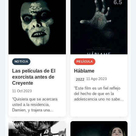
6.5
NOTICIA
PELÍCULA
Las películas de El
Háblame
exorcista antes de
11 Ago 2023
2022
Creyente
“Este film es un fiel reflejo
11 Oct 2023
del hecho de que en la
“Quisiera que se acercara
adolescencia uno no sabe
usted a la residencia,
cómo lidiar con los […]
Damien, y trajera una
sotana para mí. Dos salvas,
una estola purpura […]