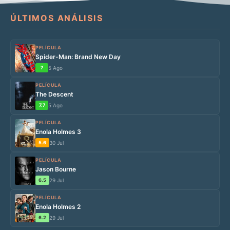
ÚLTIMOS ANÁLISIS
PELÍCULA
Spider-Man: Brand New Day
7
5 Ago
PELÍCULA
The Descent
7.7
5 Ago
PELÍCULA
Enola Holmes 3
5.6
30 Jul
PELÍCULA
Jason Bourne
6.5
29 Jul
PELÍCULA
Enola Holmes 2
6.2
29 Jul