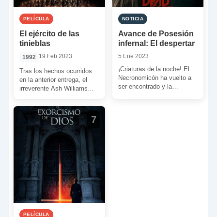
PELÍCULA
NOTICIA
El ejército de las
Avance de Posesión
tinieblas
infernal: El despertar
19 Feb 2023
5 Ene 2023
1992
¡Criaturas de la noche! El
Tras los hechos ocurridos
Necronomicón ha vuelto a
en la anterior entrega, el
ser encontrado y la
irreverente Ash Williams
maldición pronunciada. El
acababa en una época
regreso de los muertoides
medieval. Ahora, armado
[…]
con […]
7
PELÍCULA