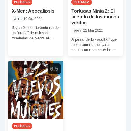
PELÍCULA
PELÍCULA
X-Men: Apocalipsis
Tortugas Ninja 2: El
secreto de los mocos
16 Oct 2021
2016
verdes
Bryan Singer desentierra de
22 Mar 2021
1991
un “ataúd” de miles de
toneladas de piedra al
A pesar de lo «adulta» que
primero y más poderoso de
fue la primera película,
los mutantes. […]
resultó un enorme éxito. Por
lo tanto, una secuela era
[…]
6.5
PELÍCULA