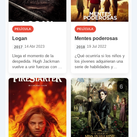
PELÍCULA
PELÍCULA
Logan
Mentes poderosas
14 Abr 2023
19 Jul 2022
2017
2018
Llega el momento de la
¿Qué ocurriría si los niños y
despedida. Hugh Jackman
los jóvenes adquirieran una
vuelve a unir fuerzas con el
serie de habilidades y
director James Mangold
poderes que pusieran en
para decir “¡adiós!” […]
entredicho la […]
6