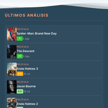
ÚLTIMOS ANÁLISIS
PELÍCULA
Spider-Man: Brand New Day
7
5 Ago
PELÍCULA
The Descent
7.7
5 Ago
PELÍCULA
Enola Holmes 3
5.6
30 Jul
PELÍCULA
Jason Bourne
6.5
29 Jul
PELÍCULA
Enola Holmes 2