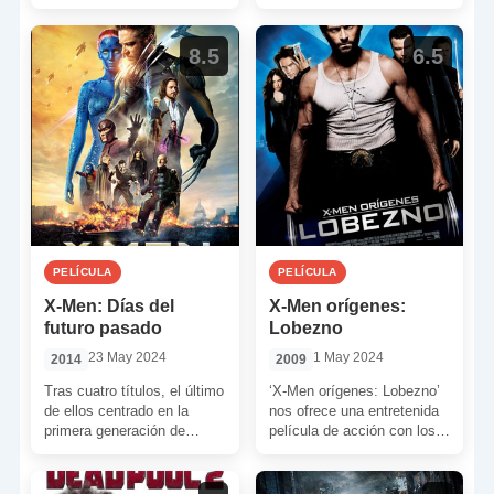
plagado […]
últimos tiempos. Se trata de
la nueva versión […]
8.5
6.5
PELÍCULA
PELÍCULA
X-Men: Días del
X-Men orígenes:
futuro pasado
Lobezno
23 May 2024
1 May 2024
2014
2009
Tras cuatro títulos, el último
‘X-Men orígenes: Lobezno’
de ellos centrado en la
nos ofrece una entretenida
primera generación de
película de acción con los
mutantes, y después de
aspectos positivos y
dos irregulares spin-off […]
negativos del cine actual.
Particularmente […]