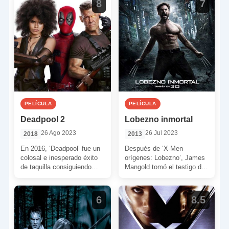
8
7
PELÍCULA
PELÍCULA
Deadpool 2
Lobezno inmortal
26 Ago 2023
26 Jul 2023
2018
2013
En 2016, ‘Deadpool’ fue un
Después de ‘X-Men
colosal e inesperado éxito
orígenes: Lobezno’, James
de taquilla consiguiendo
Mangold tomó el testigo de
recaudar casi 784 millones
Gavin Hood. De esta
para un coste de […]
manera se unió a Hugh
Jackman […]
6
8.5