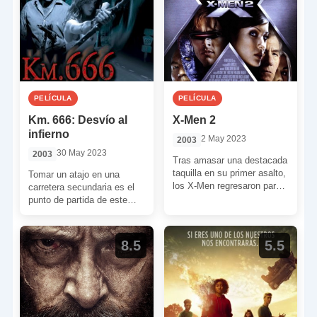
PELÍCULA
PELÍCULA
Km. 666: Desvío al
X-Men 2
infierno
2 May 2023
2003
30 May 2023
2003
Tras amasar una destacada
taquilla en su primer asalto,
Tomar un atajo en una
los X-Men regresaron para
carretera secundaria es el
plantar cara a un nuevo
punto de partida de este
enemigo. Tanto […]
film de terror y
supervivencia. Una […]
8.5
5.5