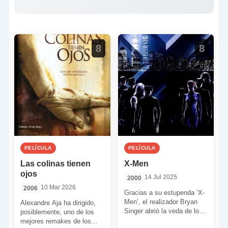
8
8
PELÍCULA
PELÍCULA
Las colinas tienen
X-Men
ojos
14 Jul 2025
2000
10 Mar 2026
2006
Gracias a su estupenda ‘X-
Men’, el realizador Bryan
Alexandre Aja ha dirigido,
Singer abrió la veda de lo
posiblemente, uno de los
que sería un largo periodo
mejores remakes de los