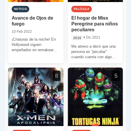
NOTICIA
PELÍCULA
Avance de Ojos de
El hogar de Miss
fuego
Peregrine para niños
peculiares
10 Feb 2022
4 Dic 2021
2016
¡Criaturas de la noche! En
Hollywood siguen
Me atrevo a decir que una
empeñados en remakear
persona es “peculiar”
todo lo habido y por haber.
cuando cuenta con algo
En vez de producir […]
especial y propio que la
individualiza y […]
8
5