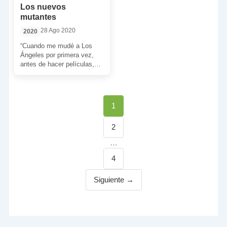
Los nuevos
mutantes
28 Ago 2020
2020
“Cuando me mudé a Los
Ángeles por primera vez,
antes de hacer películas,
sabía que, si me convertía
en realizador, […]
Página
1
Página
2
…
Página
4
Siguiente →