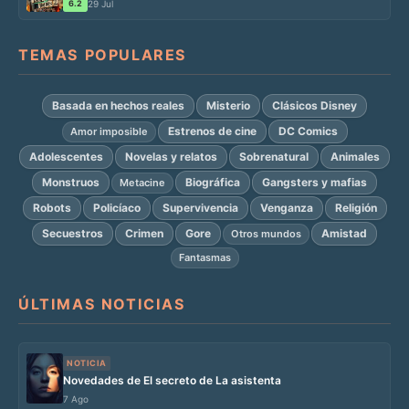
6.2
29 Jul
TEMAS POPULARES
Basada en hechos reales
Misterio
Clásicos Disney
Estrenos de cine
DC Comics
Amor imposible
Adolescentes
Novelas y relatos
Sobrenatural
Animales
Monstruos
Biográfica
Gangsters y mafias
Metacine
Robots
Policíaco
Supervivencia
Venganza
Religión
Secuestros
Crimen
Gore
Amistad
Otros mundos
Fantasmas
ÚLTIMAS NOTICIAS
NOTICIA
Novedades de El secreto de La asistenta
7 Ago