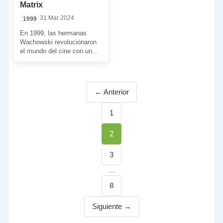
Matrix
31 Mar 2024
1999
En 1999, las hermanas
Wachowski revolucionaron
el mundo del cine con una
poderosa cinta de ciencia
ficción. Un film que, […]
← Anterior
Página
1
Página
2
Página
3
…
Página
8
Siguiente →