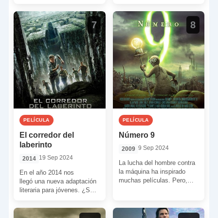
movimientos y acciones
exterminar a la raza
propios de un ser animado”.
humana había durado
Gabe Ibáñez y […]
décadas, […]
7
8
PELÍCULA
PELÍCULA
El corredor del
Número 9
laberinto
9 Sep 2024
2009
19 Sep 2024
2014
La lucha del hombre contra
la máquina ha inspirado
En el año 2014 nos
muchas películas. Pero,
llegó una nueva adaptación
aunque en la mayoría de los
literaria para jóvenes. ¿Su
casos la […]
intención? triunfar en
taquilla y poder dar
continuidad […]