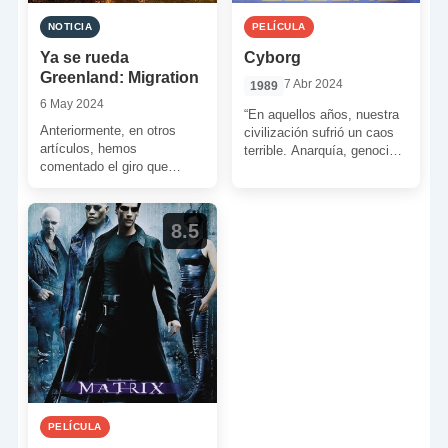
NOTICIA
PELÍCULA
Ya se rueda
Cyborg
Greenland: Migration
7 Abr 2024
1989
6 May 2024
“En aquellos años, nuestra
Anteriormente, en otros
civilización sufrió un caos
artículos, hemos
terrible. Anarquía, genocidio
comentado el giro que
y hambre. Después, cuando
Gerard Butler ha dado a su
parecía que ya nada podría
carrera en los últimos años.
[…]
[…]
8.5
PELÍCULA