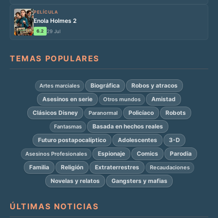
PELÍCULA
Enola Holmes 2
6.2
29 Jul
TEMAS POPULARES
Biográfica
Robos y atracos
Artes marciales
Asesinos en serie
Amistad
Otros mundos
Clásicos Disney
Policíaco
Robots
Paranormal
Basada en hechos reales
Fantasmas
Futuro postapocalíptico
Adolescentes
3-D
Espionaje
Comics
Parodia
Asesinos Profesionales
Familia
Religión
Extraterrestres
Recaudaciones
Novelas y relatos
Gangsters y mafias
ÚLTIMAS NOTICIAS