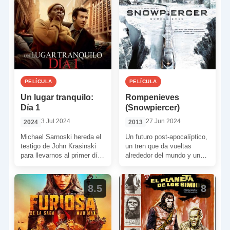
PELÍCULA
PELÍCULA
Un lugar tranquilo:
Rompenieves
Día 1
(Snowpiercer)
3 Jul 2024
27 Jun 2024
2024
2013
Michael Sarnoski hereda el
Un futuro post-apocalíptico,
testigo de John Krasinski
un tren que da vueltas
para llevarnos al primer día
alrededor del mundo y un
cuando el mundo quedó en
grupo de personas
silencio. Sarnoski […]
aplastadas por su condición
[…]
8.5
8