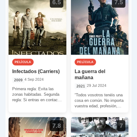
6.5
7.5
PELÍCULA
PELÍCULA
Infectados (Carriers)
La guerra del
mañana
4 Sep 2024
2009
29 Jul 2024
2021
Primera regla: Evita las
zonas habitadas. Segunda
“Todos vosotros tenéis una
regla: Si entras en contacto
cosa en común. No importa
con otras personas, da por
vuestra edad, profesión,
sentado que están […]
etnia o género. Sea cual
sea vuestra experiencia,
[…]
7.8
7