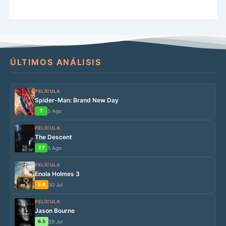
ÚLTIMOS ANÁLISIS
PELÍCULA
Spider-Man: Brand New Day
7
5 Ago
PELÍCULA
The Descent
7.7
5 Ago
PELÍCULA
Enola Holmes 3
5.6
30 Jul
PELÍCULA
Jason Bourne
6.5
29 Jul