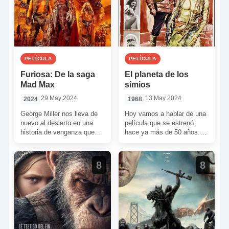
PELÍCULA
PELÍCULA
Furiosa: De la saga
El planeta de los
Mad Max
simios
29 May 2024
13 May 2024
2024
1968
George Miller nos lleva de
Hoy vamos a hablar de una
nuevo al desierto en una
película que se estrenó
historia de venganza que
hace ya más de 50 años.
recorre varios años. La
Un film que inició […]
joven Furiosa […]
8
8