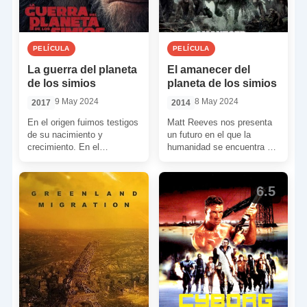
PELÍCULA
PELÍCULA
La guerra del planeta
El amanecer del
de los simios
planeta de los simios
9 May 2024
8 May 2024
2017
2014
En el origen fuimos testigos
Matt Reeves nos presenta
de su nacimiento y
un futuro en el que la
crecimiento. En el
humanidad se encuentra al
amanecer lo vimos
borde de la extinción. La
convertido ya en todo un
especie […]
[…]
6.5