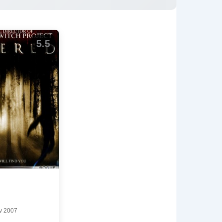
5.5
v 2007