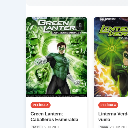
8
PELÍCULA
PELÍCULA
Green Lantern:
Linterna Verd
Caballeros Esmeralda
vuelo
15 Jul 2011
28 Jun 201
2011
2009