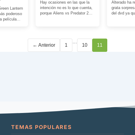
Hay ocasiones en las que la
Alterado ha r
intención no es lo que cuenta,
grata sorpre
Green Lantern
porque Aliens vs Predator 2
del dvd ya qu
más poderoso
está plagada de […]
cines ni […]
a película
o su origen
…
Página
Página
Página
← Anterior
1
10
11
TEMAS POPULARES