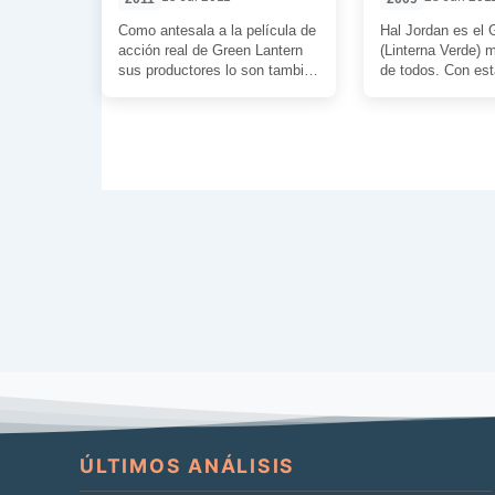
Como antesala a la película de
Hal Jordan es el 
acción real de Green Lantern
(Linterna Verde) 
sus productores lo son también
de todos. Con est
de este film que […]
conoceremos tant
como […]
ÚLTIMOS ANÁLISIS