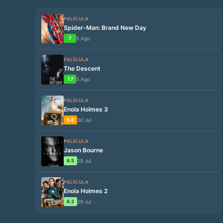
PELÍCULA
Spider-Man: Brand New Day
7
5 Ago
PELÍCULA
The Descent
7.7
5 Ago
PELÍCULA
Enola Holmes 3
5.6
30 Jul
PELÍCULA
Jason Bourne
6.5
29 Jul
PELÍCULA
Enola Holmes 2
6.2
29 Jul