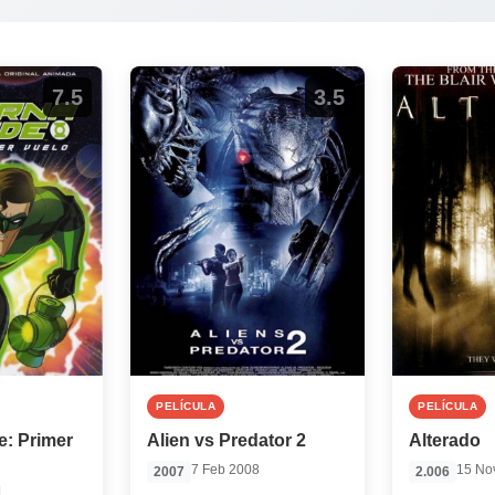
7.5
3.5
PELÍCULA
PELÍCULA
e: Primer
Alien vs Predator 2
Alterado
7 Feb 2008
15 No
2007
2.006
1