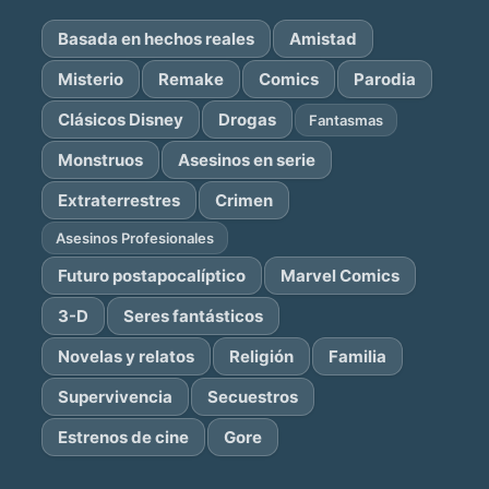
Basada en hechos reales
Amistad
Misterio
Remake
Comics
Parodia
Clásicos Disney
Drogas
Fantasmas
Monstruos
Asesinos en serie
Extraterrestres
Crimen
Asesinos Profesionales
Futuro postapocalíptico
Marvel Comics
3-D
Seres fantásticos
Novelas y relatos
Religión
Familia
Supervivencia
Secuestros
Estrenos de cine
Gore