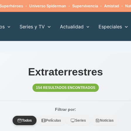
·
·
·
·
Superhéroes
Universo Spiderman
Supervivencia
Amistad
Nat
os
Series y TV
Actualidad
Especiales
Extraterrestres
154 RESULTADOS ENCONTRADOS
Filtrar por:
Todos
Películas
Series
Noticias