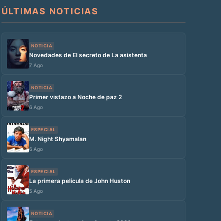
ÚLTIMAS NOTICIAS
NOTICIA
Novedades de El secreto de La asistenta
7 Ago
NOTICIA
Primer vistazo a Noche de paz 2
6 Ago
ESPECIAL
M. Night Shyamalan
6 Ago
ESPECIAL
La primera película de John Huston
5 Ago
NOTICIA