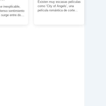
Existen muy escasas películas
como ‘City of Angels’, una
e inexplicable,
película romántica de corte
ntenso sentimiento
dramático que puede ser
 surge entre dos
disfrutada por cualquiera; […]
m Sturgess y