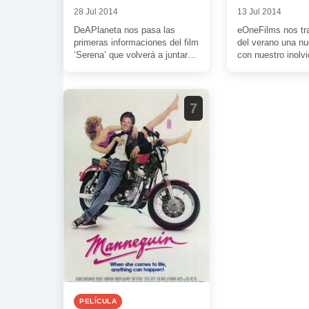
28 Jul 2014
13 Jul 2014
DeAPlaneta nos pasa las
eOneFilms nos trae
primeras informaciones del film
del verano una nu
‘Serena’ que volverá a juntar
con nuestro inolvi
en pantalla a Bradley Cooper y
Potter” como prot
Jennifer […]
refiero, claro […]
7
PELÍCULA