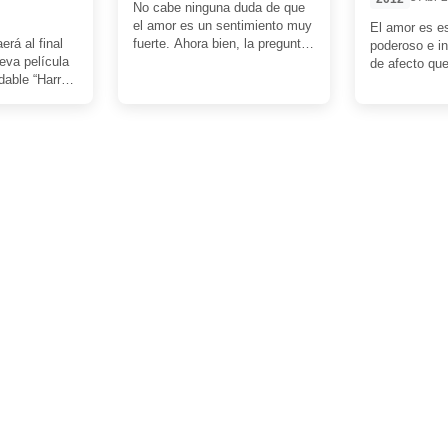
No cabe ninguna duda de que
el amor es un sentimiento muy
El amor es es
rá al final
fuerte. Ahora bien, la pregunta
poderoso e i
eva película
es: ¿Pueden dos […]
de afecto que
dable “Harry
personas. Ji
agonista. Me
Kirsten […]