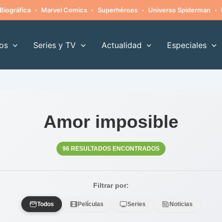
·
·
·
·
Biográfica
Marvel Comics
Superhéroes
Universo Spiderman
os
Series y TV
Actualidad
Especiales
Amor imposible
96 RESULTADOS ENCONTRADOS
Filtrar por:
Todos
Películas
Series
Noticias