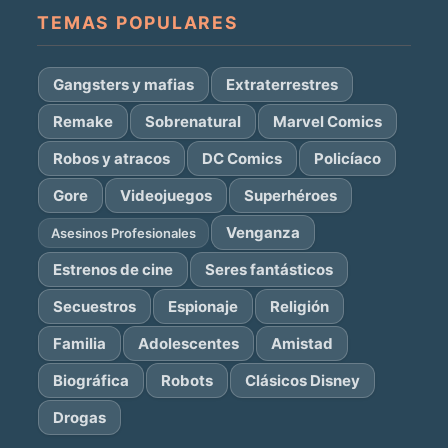
TEMAS POPULARES
Gangsters y mafias
Extraterrestres
Remake
Sobrenatural
Marvel Comics
Robos y atracos
DC Comics
Policíaco
Gore
Videojuegos
Superhéroes
Venganza
Asesinos Profesionales
Estrenos de cine
Seres fantásticos
Secuestros
Espionaje
Religión
Familia
Adolescentes
Amistad
Biográfica
Robots
Clásicos Disney
Drogas