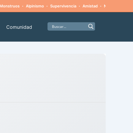
·
·
·
·
Monstruos
Alpinismo
Supervivencia
Amistad
Naturaleza hosti
Comunidad