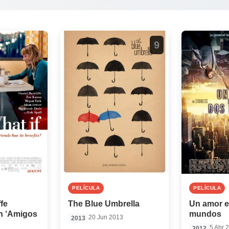
9
PELÍCULA
PELÍCULA
ffe
The Blue Umbrella
Un amor e
n ‘Amigos
mundos
20 Jun 2013
2013
5 Abr 
2012