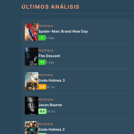
ÚLTIMOS ANÁLISIS
PELÍCULA
Spider-Man: Brand New Day
7
5 Ago
PELÍCULA
The Descent
7.7
5 Ago
PELÍCULA
Enola Holmes 3
5.6
30 Jul
PELÍCULA
Jason Bourne
6.5
29 Jul
PELÍCULA
Enola Holmes 2