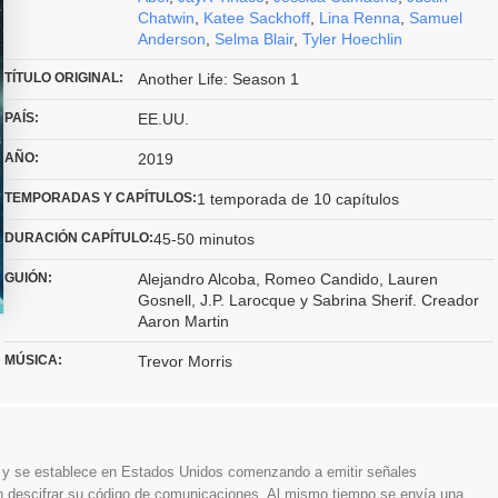
Chatwin
,
Katee Sackhoff
,
Lina Renna
,
Samuel
Anderson
,
Selma Blair
,
Tyler Hoechlin
TÍTULO ORIGINAL:
Another Life: Season 1
PAÍS:
EE.UU.
AÑO:
2019
TEMPORADAS Y CAPÍTULOS:
1 temporada de 10 capítulos
DURACIÓN CAPÍTULO:
45-50 minutos
GUIÓN:
Alejandro Alcoba, Romeo Candido, Lauren
Gosnell, J.P. Larocque y Sabrina Sherif. Creador
Aaron Martin
MÚSICA:
Trevor Morris
rra y se establece en Estados Unidos comenzando a emitir señales
an descifrar su código de comunicaciones. Al mismo tiempo se envía una