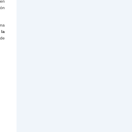
uen
ión
una
,
la
 de