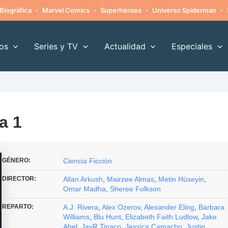
·
·
·
·
Biográfica
Marvel Comics
Superhéroes
Universo Spiderman
os
Series y TV
Actualidad
Especiales
a 1
GÉNERO:
Ciencia Ficción
DIRECTOR:
Allan Arkush
,
Mairzee Almas
,
Metin Hüseyin
,
Omar Madha
,
Sheree Folkson
REPARTO:
A.J. Rivera
,
Alex Ozerov
,
Alexander Eling
,
Barbara
Williams
,
Blu Hunt
,
Elizabeth Faith Ludlow
,
Jake
Abel
,
JayR Tinaco
,
Jessica Camacho
,
Justin