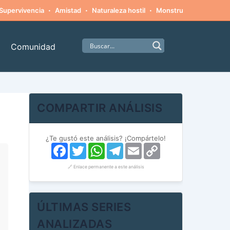
·
·
·
·
Supervivencia
Amistad
Naturaleza hostil
Monstruos
Alpinism
Comunidad
COMPARTIR ANÁLISIS
¿Te gustó este análisis? ¡Compártelo!
Facebook
Twitter
WhatsApp
Telegram
Email
Copy
Link
🔗 Enlace permanente a este análisis
ÚLTIMAS SERIES
ANALIZADAS