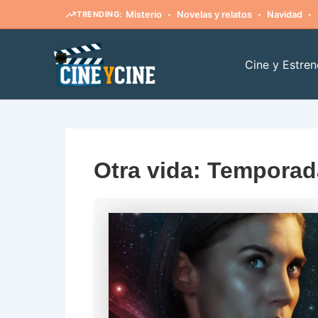
·
·
·
Misterio
Novelas y relatos
Navidad
TRENDING:
Ir
al
Cine y Estren
contenido
Otra vida: Temporad