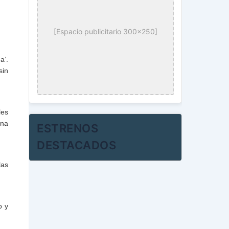
[Espacio publicitario 300x250]
a’.
sin
les
una
ESTRENOS
DESTACADOS
las
o y