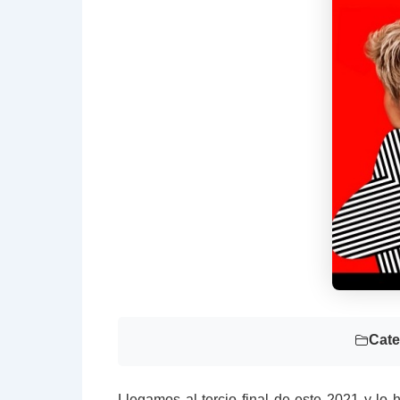
Cate
Llegamos al tercio final de este 2021 y lo