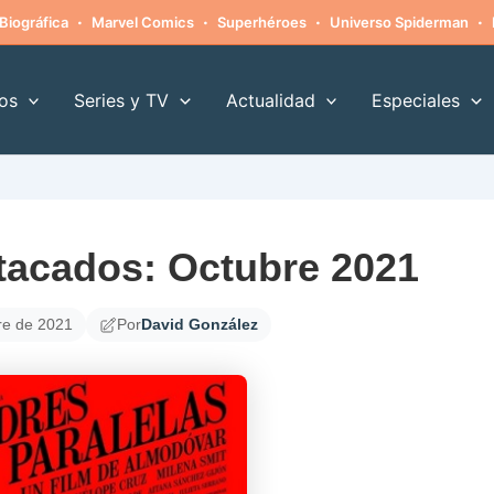
·
·
·
·
Biográfica
Marvel Comics
Superhéroes
Universo Spiderman
os
Series y TV
Actualidad
Especiales
tacados: Octubre 2021
re de 2021
Por
David González