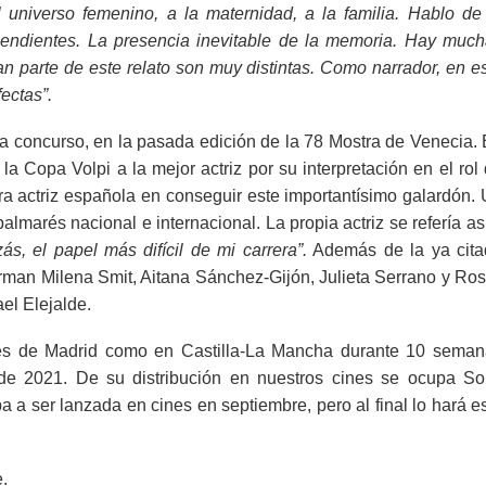
 universo femenino, a la maternidad, a la familia. Hablo de
cendientes. La presencia inevitable de la memoria. Hay muc
an parte de este relato son muy distintas. Como narrador, en e
ectas”.
, a concurso, en la pasada edición de la 78 Mostra de Venecia.
a Copa Volpi a la mejor actriz por su interpretación en el rol
era actriz española en conseguir este importantísimo galardón.
marés nacional e internacional. La propia actriz se refería as
ás, el papel más difícil de mi carrera”.
Además de la ya cita
orman Milena Smit, Aitana Sánchez-Gijón, Julieta Serrano y Ro
el Elejalde.
ones de Madrid como en Castilla-La Mancha durante 10 sema
de 2021. De su distribución en nuestros cines se ocupa S
ba a ser lanzada en cines en septiembre, pero al final lo hará e
.