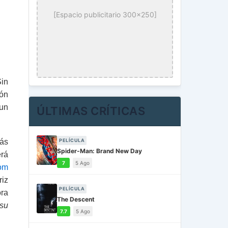
[Espacio publicitario 300x250]
Sin
ión
 un
ÚLTIMAS CRÍTICAS
rás
PELÍCULA
Spider-Man: Brand New Day
erá
7
5 Ago
om
riz
PELÍCULA
ora
The Descent
 su
7.7
5 Ago