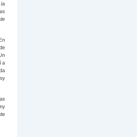
 la
has
ste
 En
 de
 Un
í a
da
ssy
nas
ony
ste