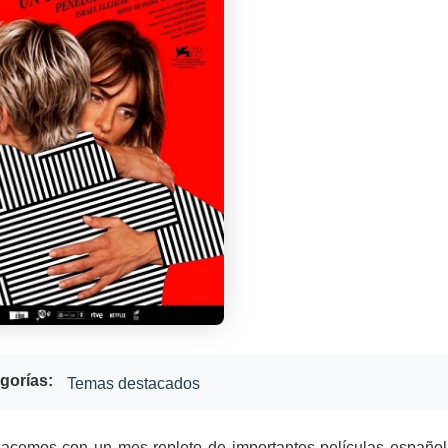
gorías:
Temas destacados
 hacemos con un mes repleto de importantes películas españo