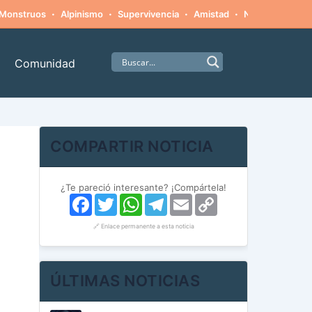
·
·
·
·
Monstruos
Alpinismo
Supervivencia
Amistad
Naturaleza hosti
Comunidad
COMPARTIR NOTICIA
¿Te pareció interesante? ¡Compártela!
Facebook
Twitter
WhatsApp
Telegram
Email
Copy
Link
🔗 Enlace permanente a esta noticia
ÚLTIMAS NOTICIAS