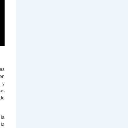
Las
 en
a y
cas
 de
 la
 la