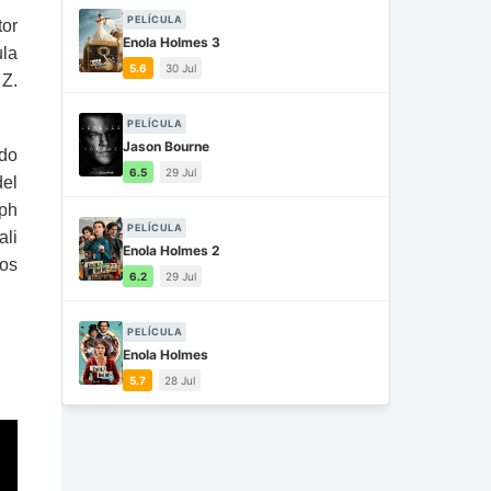
PELÍCULA
tor
Enola Holmes 3
ula
5.6
30 Jul
 Z.
PELÍCULA
Jason Bourne
ado
6.5
29 Jul
del
oph
PELÍCULA
li
Enola Holmes 2
os
6.2
29 Jul
PELÍCULA
Enola Holmes
5.7
28 Jul