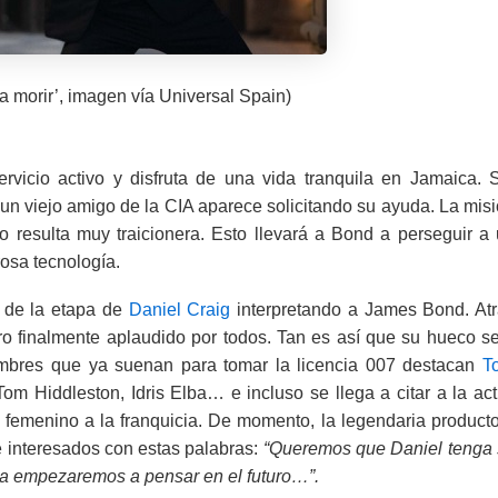
a morir’, imagen vía Universal Spain)
icio activo y disfruta de una vida tranquila en Jamaica. 
un viejo amigo de la CIA aparece solicitando su ayuda. La mis
ro resulta muy traicionera. Esto llevará a Bond a perseguir a
rosa tecnología.
l de la etapa de
Daniel Craig
interpretando a James Bond. At
ero finalmente aplaudido por todos. Tan es así que su hueco s
ombres que ya suenan para tomar la licencia 007 destacan
T
om Hiddleston, Idris Elba… e incluso se llega a citar a la act
 femenino a la franquicia. De momento, la legendaria product
 interesados con estas palabras:
“Queremos que Daniel tenga
ya empezaremos a pensar en el futuro…”.