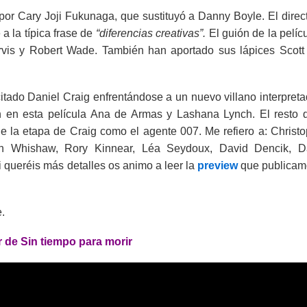
 por Cary Joji Fukunaga, que sustituyó a Danny Boyle. El direc
a la típica frase de
“diferencias creativas”.
El guión de la pelíc
vis y Robert Wade. También han aportado sus lápices Scott
a citado Daniel Craig enfrentándose a un nuevo villano interpret
 en esta película Ana de Armas y Lashana Lynch. El resto 
de la etapa de Craig como el agente 007. Me refiero a: Christ
Ben Whishaw, Rory Kinnear, Léa Seydoux, David Dencik, Da
 queréis más detalles os animo a leer la
preview
que publicam
.
r de Sin tiempo para morir