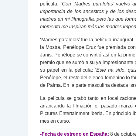
película:
“Con ‘Madres paralelas’ vuelvo al
importancia de los ancestros y de los des
madres en mi filmografía, pero las que form
momento me inspiran más las madres imperf
‘Madres paralelas’ fue la película inaugural
la Mostra, Penélope Cruz fue premiada con l
Janis. Penélope se convirtió así en la prim
premio que se sumó a su ya impresionante pal
su papel en la película:
“Este ha sido, quiz
Penélope, el resto del elenco femenino lo f
de Palma. En la parte masculina destaca Isra
La película se grabó tanto en localizaci
arrancando la filmación el pasado marzo 
Pictures Entertainment Iberia. En principio i
mes en curso.
-Fecha de estreno en España:
8 de octubre