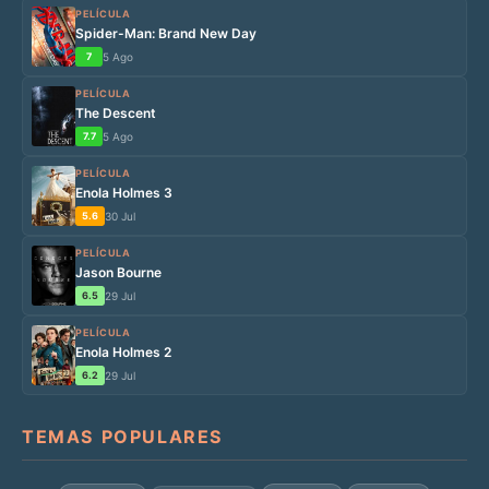
PELÍCULA
Spider-Man: Brand New Day
7
5 Ago
PELÍCULA
The Descent
7.7
5 Ago
PELÍCULA
Enola Holmes 3
5.6
30 Jul
PELÍCULA
Jason Bourne
6.5
29 Jul
PELÍCULA
Enola Holmes 2
6.2
29 Jul
TEMAS POPULARES