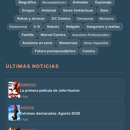
Biográfica
Animales
Espionaje
Recaudaciones
Drogas
Amistad
Seres fantásticos
Gore
Robos y atracos
DC Comics
Fantasmas
Metacine
3-D
Robots
Religión
Gangsters y mafias
Paranormal
Familia
Marvel Comics
Asesinos Profesionales
Asesinos en serie
Monstruos
Amor imposible
Futuro postapocalíptico
Comics
ÚLTIMAS NOTICIAS
ESPECIAL
La primera película de John Huston
5 Ago
NOTICIA
Estrenos destacados: Agosto 2026
3 Ago