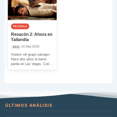
PELÍCULA
Resacón 2: Ahora en
Tailandia
14 Sep 2020
2011
Vuelve «el grupo salvaje».
Hace dos años la liaron
parda en Las Vegas. Creían
haber escarmentado pero…
¡¡¡se equivocaban!!! El […]
ÚLTIMOS ANÁLISIS