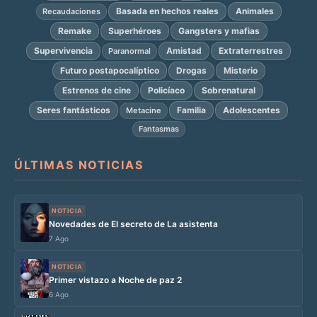
Basada en hechos reales
Animales
Recaudaciones
Remake
Superhéroes
Gangsters y mafias
Supervivencia
Amistad
Extraterrestres
Paranormal
Futuro postapocalíptico
Drogas
Misterio
Estrenos de cine
Policíaco
Sobrenatural
Seres fantásticos
Familia
Adolescentes
Metacine
Fantasmas
ÚLTIMAS NOTICIAS
NOTICIA
Novedades de El secreto de La asistenta
7 Ago
NOTICIA
Primer vistazo a Noche de paz 2
6 Ago