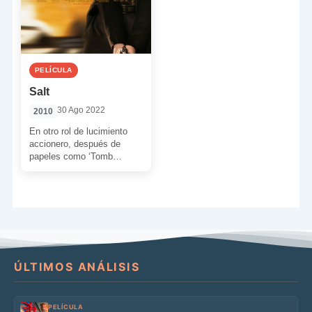
PELÍCULA
Salt
30 Ago 2022
2010
En otro rol de lucimiento
accionero, después de
papeles como ‘Tomb
Raider’ o ‘Señor y Señora
Smith’, Angelina Jolie
demuestra […]
ÚLTIMOS ANÁLISIS
PELÍCULA