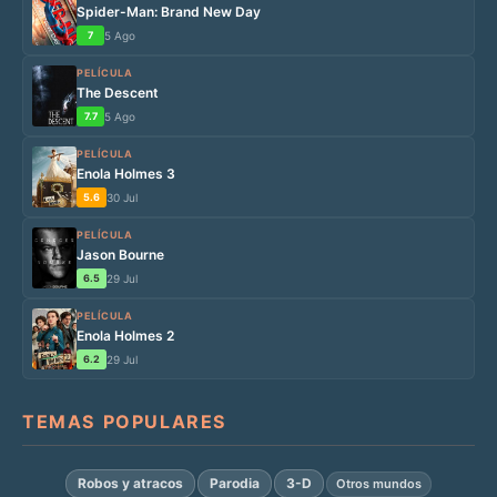
Spider-Man: Brand New Day
7
5 Ago
PELÍCULA
The Descent
7.7
5 Ago
PELÍCULA
Enola Holmes 3
5.6
30 Jul
PELÍCULA
Jason Bourne
6.5
29 Jul
PELÍCULA
Enola Holmes 2
6.2
29 Jul
TEMAS POPULARES
Robos y atracos
Parodia
3-D
Otros mundos