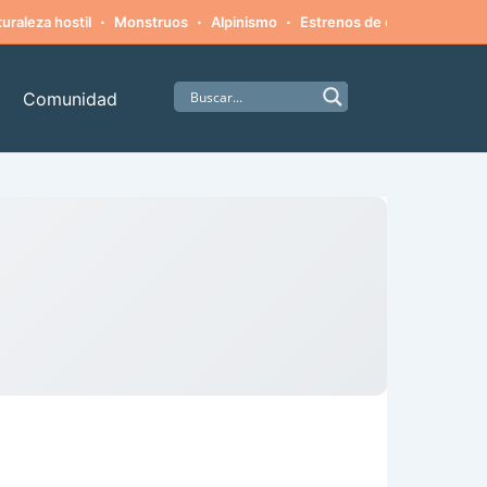
·
·
·
·
uraleza hostil
Monstruos
Alpinismo
Estrenos de cine
Misteri
Comunidad