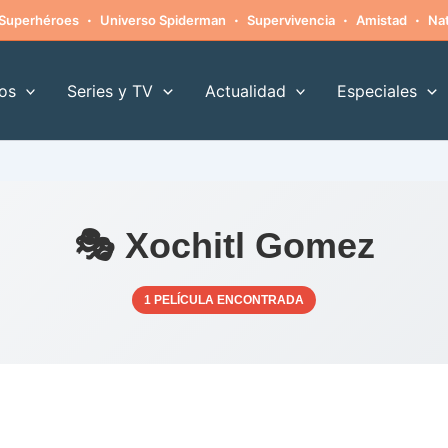
·
·
·
·
Superhéroes
Universo Spiderman
Supervivencia
Amistad
Nat
os
Series y TV
Actualidad
Especiales
🎭 Xochitl Gomez
1 PELÍCULA ENCONTRADA