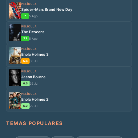
PELÍCULA
Spider-Man: Brand New Day
7
5 Ago
PELÍCULA
The Descent
7.7
5 Ago
PELÍCULA
Enola Holmes 3
5.6
30 Jul
PELÍCULA
Jason Bourne
6.5
29 Jul
PELÍCULA
Enola Holmes 2
6.2
29 Jul
TEMAS POPULARES