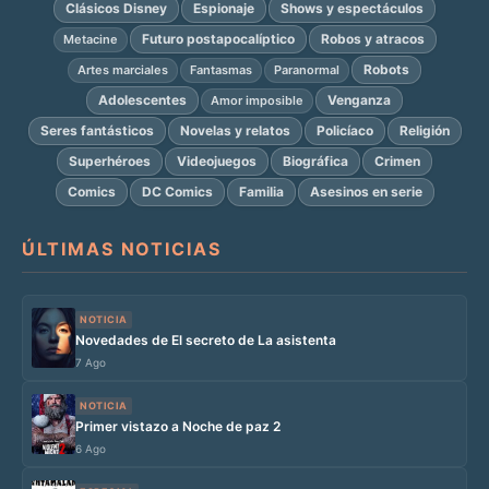
Clásicos Disney
Espionaje
Shows y espectáculos
Futuro postapocalíptico
Robos y atracos
Metacine
Robots
Artes marciales
Fantasmas
Paranormal
Adolescentes
Venganza
Amor imposible
Seres fantásticos
Novelas y relatos
Policíaco
Religión
Superhéroes
Videojuegos
Biográfica
Crimen
Comics
DC Comics
Familia
Asesinos en serie
ÚLTIMAS NOTICIAS
NOTICIA
Novedades de El secreto de La asistenta
7 Ago
NOTICIA
Primer vistazo a Noche de paz 2
6 Ago