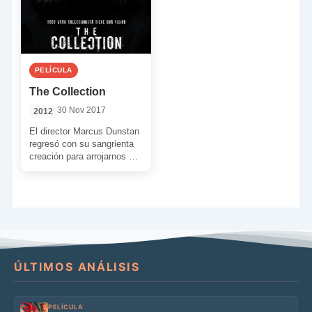
PELÍCULA
The Collection
30 Nov 2017
2012
El director Marcus Dunstan
regresó con su sangrienta
creación para arrojarnos a
la cara un violentísimo film
dónde nuestras ansías […]
ÚLTIMOS ANÁLISIS
PELÍCULA