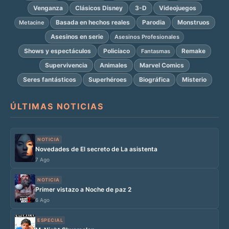
Venganza
Clásicos Disney
3-D
Videojuegos
Basada en hechos reales
Parodia
Monstruos
Metacine
Asesinos en serie
Asesinos Profesionales
Shows y espectáculos
Policíaco
Remake
Fantasmas
Supervivencia
Animales
Marvel Comics
Seres fantásticos
Superhéroes
Biográfica
Misterio
ÚLTIMAS NOTICIAS
NOTICIA
Novedades de El secreto de La asistenta
7 Ago
NOTICIA
Primer vistazo a Noche de paz 2
6 Ago
ESPECIAL