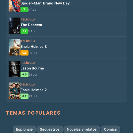
Spider-Man: Brand New Day
7
5 Ago
PELÍCULA
The Descent
7.7
5 Ago
PELÍCULA
Enola Holmes 3
5.6
30 Jul
PELÍCULA
Jason Bourne
6.5
29 Jul
PELÍCULA
Enola Holmes 2
6.2
29 Jul
TEMAS POPULARES
Espionaje
Secuestros
Novelas y relatos
Comics