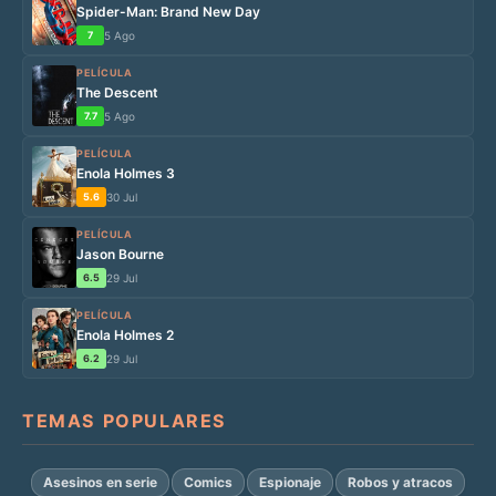
Spider-Man: Brand New Day
7
5 Ago
PELÍCULA
The Descent
7.7
5 Ago
PELÍCULA
Enola Holmes 3
5.6
30 Jul
PELÍCULA
Jason Bourne
6.5
29 Jul
PELÍCULA
Enola Holmes 2
6.2
29 Jul
TEMAS POPULARES
Asesinos en serie
Comics
Espionaje
Robos y atracos