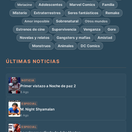
Adolescentes
Marvel Comics
Familia
Metacine
Misterio
Extraterrestres
Seres fantásticos
Remake
Sobrenatural
Amor imposible
Otros mundos
Estrenos de cine
Supervivencia
Venganza
Gore
Novelas y relatos
Gangsters y mafias
Amistad
Monstruos
Animales
DC Comics
ÚLTIMAS NOTICIAS
NOTICIA
Primer vistazo a Noche de paz 2
6 Ago
ESPECIAL
M. Night Shyamalan
6 Ago
ESPECIAL