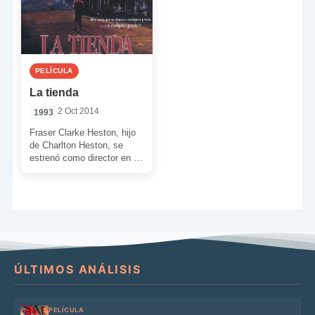
PELÍCULA
La tienda
2 Oct 2014
1993
Fraser Clarke Heston, hijo
de Charlton Heston, se
estrenó como director en la
gran pantalla (antes había
dirigido algunas películas
[…]
ÚLTIMOS ANÁLISIS
PELÍCULA