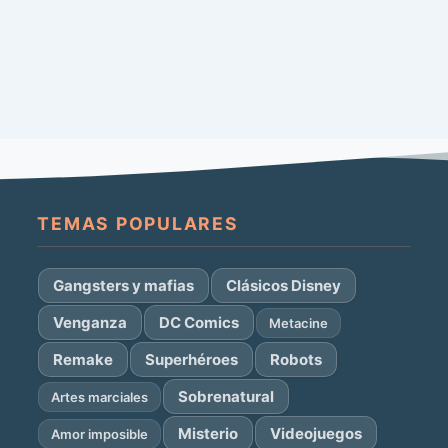
TEMAS POPULARES
Gangsters y mafias
Clásicos Disney
Venganza
DC Comics
Metacine
Remake
Superhéroes
Robots
Sobrenatural
Artes marciales
Misterio
Videojuegos
Amor imposible