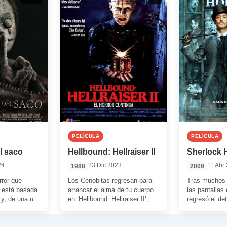
PELÍCULA
PELÍCULA
l saco
Hellbound: Hellraiser II
Sherlock 
24
23 Dic 2023
11 Abr
1988
2009
rror que
Los Cenobitas regresan para
Tras muchos 
 está basada
arrancar el alma de tu cuerpo
las pantallas
 y, de una u
en ‘Hellbound: Hellraiser II’,
regresó el de
presente […]
una buena y tétrica secuela
famoso del m
plagada […]
de la mano [