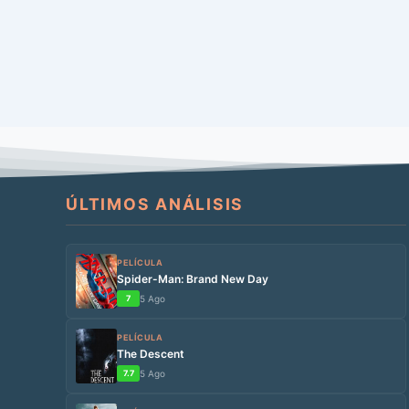
ÚLTIMOS ANÁLISIS
PELÍCULA
Spider-Man: Brand New Day
7
5 Ago
PELÍCULA
The Descent
7.7
5 Ago