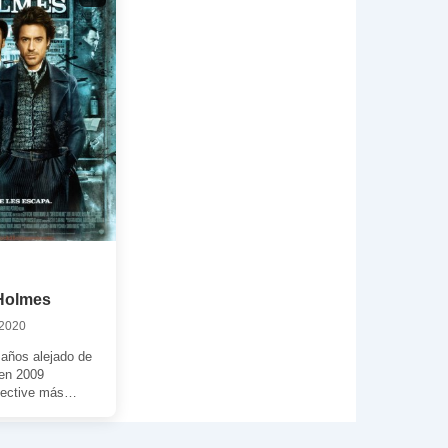
Holmes
 2020
años alejado de
 en 2009
tective más
undo, esta vez
…]