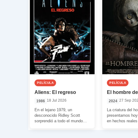
PELÍCULA
PELÍCULA
Aliens: El regreso
El hombre de
18 Jul 2026
27 Sep 20
1986
2024
En el lejano 1979, un
La criatura del ho
desconocido Ridley Scott
presentamos hoy
sorprendió a todo el mundo
en hechos reales
con un magistral film titulado
otra forma, está 
‘Alien, el […]