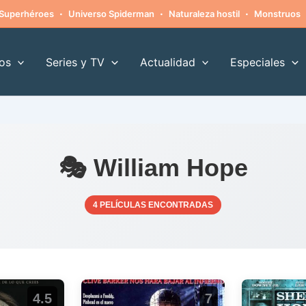
·
·
·
Superhéroes
Universo Spiderman
Naturaleza hostil
Monstruos
os
Series y TV
Actualidad
Especiales
🎭 William Hope
4 PELÍCULAS ENCONTRADAS
4.5
7