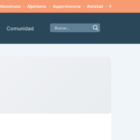
·
·
·
·
Monstruos
Alpinismo
Supervivencia
Amistad
Naturaleza hosti
Comunidad