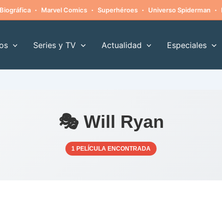
·
·
·
·
Biográfica
Marvel Comics
Superhéroes
Universo Spiderman
os
Series y TV
Actualidad
Especiales
🎭 Will Ryan
1 PELÍCULA ENCONTRADA