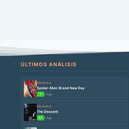
ÚLTIMOS ANÁLISIS
PELÍCULA
Spider-Man: Brand New Day
7
5 Ago
PELÍCULA
The Descent
7.7
5 Ago