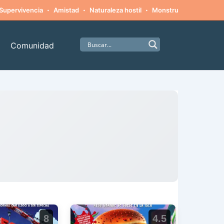
·
·
·
·
Supervivencia
Amistad
Naturaleza hostil
Monstruos
Alpinism
Comunidad
8
4.5