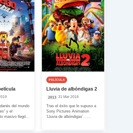
PELÍCULA
elícula
Lluvia de albóndigas 2
2019
31 Mar 2018
2013
 danés del mundo
Tras el éxito que le supuso a
es” y el
Sony Pictures Animation
to masivo llegó a
‘Lluvia de albóndigas’…
ño 2014. […]
¿alguien dudaba de que se
haría una […]