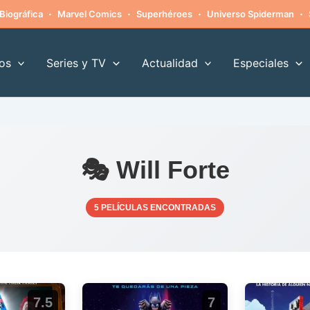
·
·
·
·
Biográfica
Marvel Comics
Superhéroes
Universo Spiderman
os
Series y TV
Actualidad
Especiales
🎭 Will Forte
5 PELÍCULAS ENCONTRADAS
7.5
7