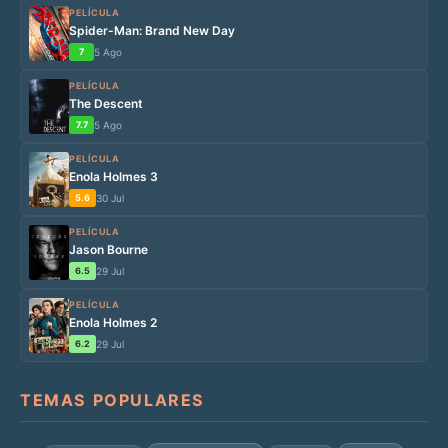
PELÍCULA
Spider-Man: Brand New Day
7
5 Ago
PELÍCULA
The Descent
7.7
5 Ago
PELÍCULA
Enola Holmes 3
5.6
30 Jul
PELÍCULA
Jason Bourne
6.5
29 Jul
PELÍCULA
Enola Holmes 2
6.2
29 Jul
TEMAS POPULARES