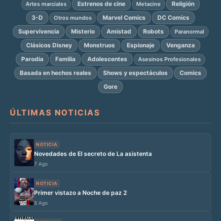
Estrenos de cine
Religión
Artes marciales
Metacine
3-D
Marvel Comics
DC Comics
Otros mundos
Supervivencia
Misterio
Amistad
Robots
Paranormal
Clásicos Disney
Monstruos
Espionaje
Venganza
Parodia
Familia
Adolescentes
Asesinos Profesionales
Basada en hechos reales
Shows y espectáculos
Comics
Gore
ÚLTIMAS NOTICIAS
NOTICIA
Novedades de El secreto de La asistenta
7 Ago
NOTICIA
Primer vistazo a Noche de paz 2
6 Ago