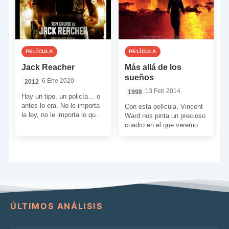
PELÍCULA
PELÍCULA
Jack Reacher
Más allá de los
sueños
6 Ene 2020
2012
13 Feb 2014
1998
Hay un tipo, un policía… o
antes lo era. No le importa
Con esta película, Vincent
la ley, no le importa lo que
Ward nos pinta un precioso
está […]
cuadro en el que veremos
como la magia del amor va
[…]
ÚLTIMOS ANÁLISIS