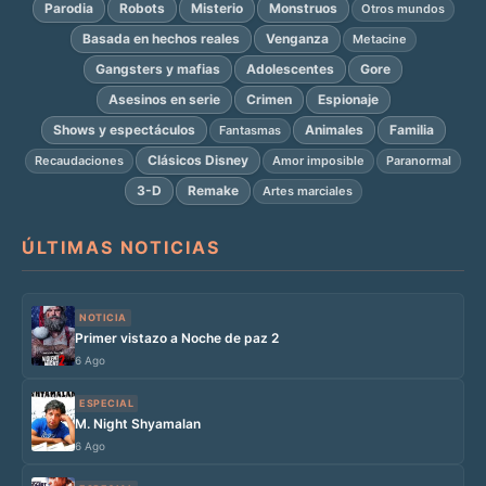
Parodia
Robots
Misterio
Monstruos
Otros mundos
Basada en hechos reales
Venganza
Metacine
Gangsters y mafias
Adolescentes
Gore
Asesinos en serie
Crimen
Espionaje
Shows y espectáculos
Animales
Familia
Fantasmas
Clásicos Disney
Recaudaciones
Amor imposible
Paranormal
3-D
Remake
Artes marciales
ÚLTIMAS NOTICIAS
NOTICIA
Primer vistazo a Noche de paz 2
6 Ago
ESPECIAL
M. Night Shyamalan
6 Ago