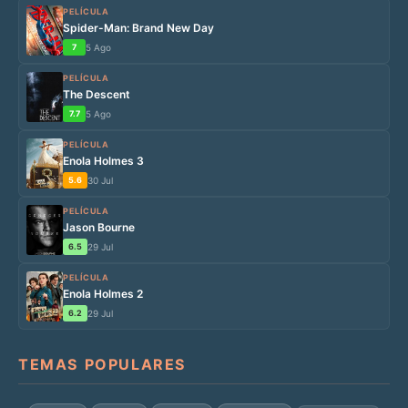
PELÍCULA
Spider-Man: Brand New Day
7
5 Ago
PELÍCULA
The Descent
7.7
5 Ago
PELÍCULA
Enola Holmes 3
5.6
30 Jul
PELÍCULA
Jason Bourne
6.5
29 Jul
PELÍCULA
Enola Holmes 2
6.2
29 Jul
TEMAS POPULARES