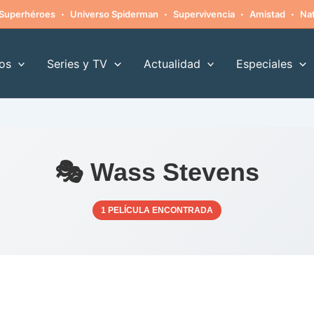
·
·
·
·
Superhéroes
Universo Spiderman
Supervivencia
Amistad
Nat
os
Series y TV
Actualidad
Especiales
🎭 Wass Stevens
1 PELÍCULA ENCONTRADA