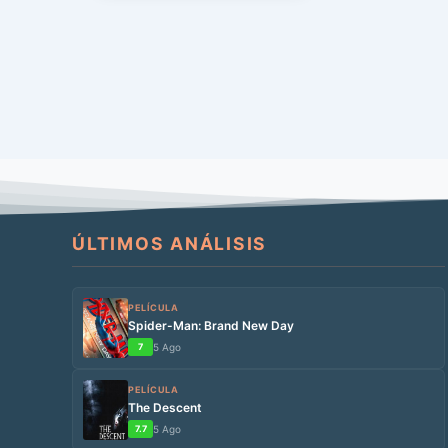
ÚLTIMOS ANÁLISIS
PELÍCULA
Spider-Man: Brand New Day
7
5 Ago
PELÍCULA
The Descent
7.7
5 Ago