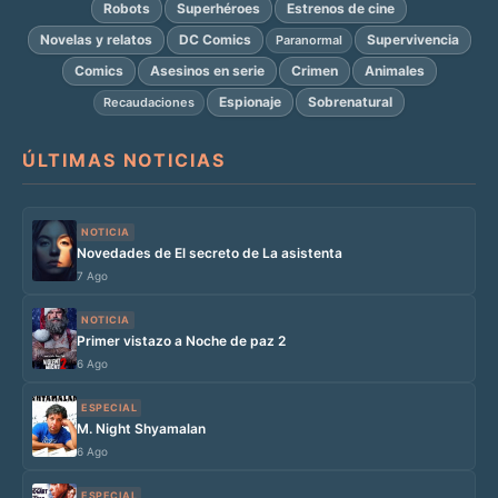
Robots
Superhéroes
Estrenos de cine
Novelas y relatos
DC Comics
Supervivencia
Paranormal
Comics
Asesinos en serie
Crimen
Animales
Espionaje
Sobrenatural
Recaudaciones
ÚLTIMAS NOTICIAS
NOTICIA
Novedades de El secreto de La asistenta
7 Ago
NOTICIA
Primer vistazo a Noche de paz 2
6 Ago
ESPECIAL
M. Night Shyamalan
6 Ago
ESPECIAL