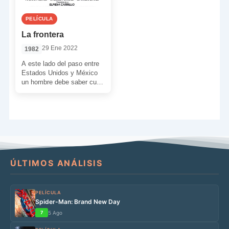
PELÍCULA
La frontera
29 Ene 2022
1982
A este lado del paso entre
Estados Unidos y México
un hombre debe saber cuál
es su deber y qué […]
ÚLTIMOS ANÁLISIS
PELÍCULA
Spider-Man: Brand New Day
7
5 Ago