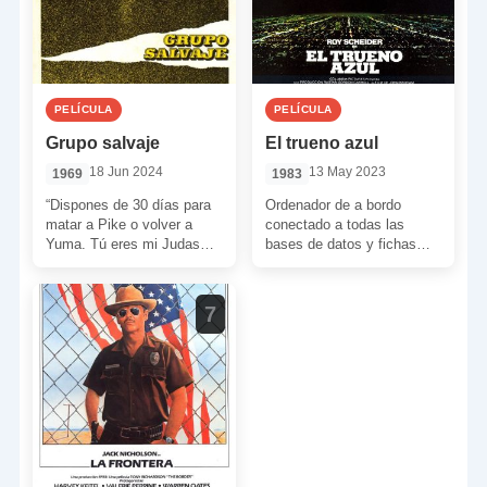
PELÍCULA
PELÍCULA
Grupo salvaje
El trueno azul
18 Jun 2024
13 May 2023
1969
1983
“Dispones de 30 días para
Ordenador de a bordo
matar a Pike o volver a
conectado a todas las
Yuma. Tú eres mi Judas
bases de datos y fichas
preferido, querido Thornton.
policiales, silenciador de
¡30 […]
vuelo, antenas de
escuchas, […]
7