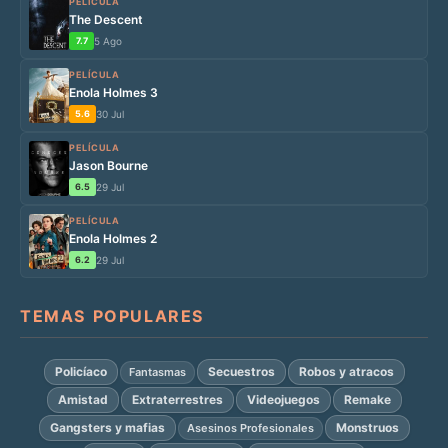
PELÍCULA
The Descent
7.7
5 Ago
PELÍCULA
Enola Holmes 3
5.6
30 Jul
PELÍCULA
Jason Bourne
6.5
29 Jul
PELÍCULA
Enola Holmes 2
6.2
29 Jul
TEMAS POPULARES
Policíaco
Secuestros
Robos y atracos
Fantasmas
Amistad
Extraterrestres
Videojuegos
Remake
Gangsters y mafias
Monstruos
Asesinos Profesionales