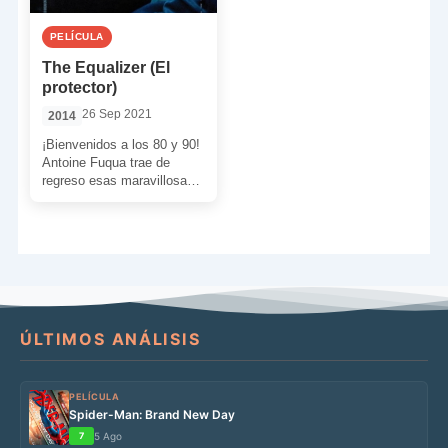
PELÍCULA
The Equalizer (El
protector)
26 Sep 2021
2014
¡Bienvenidos a los 80 y 90!
Antoine Fuqua trae de
regreso esas maravillosas
décadas del cine de acción
con una […]
ÚLTIMOS ANÁLISIS
PELÍCULA
Spider-Man: Brand New Day
7
5 Ago