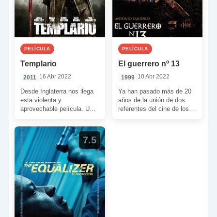
PELÍCULA
PELÍCULA
Templario
El guerrero nº 13
16 Abr 2022
10 Abr 2022
2011
1999
Desde Inglaterra nos llega
Ya han pasado más de 20
esta violenta y
años de la unión de dos
aprovechable película. Una
referentes del cine de los
película sobre un grupo de
años 90. Me […]
hombres que derramarán
sangre, sudor […]
7.5