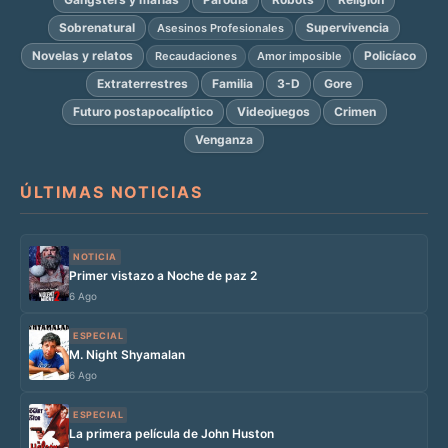
Sobrenatural
Supervivencia
Asesinos Profesionales
Novelas y relatos
Policíaco
Recaudaciones
Amor imposible
Extraterrestres
Familia
3-D
Gore
Futuro postapocalíptico
Videojuegos
Crimen
Venganza
ÚLTIMAS NOTICIAS
NOTICIA
Primer vistazo a Noche de paz 2
6 Ago
ESPECIAL
M. Night Shyamalan
6 Ago
ESPECIAL
La primera película de John Huston