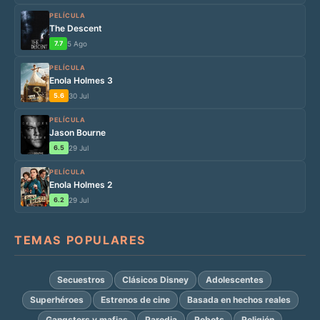
PELÍCULA
The Descent
7.7
5 Ago
PELÍCULA
Enola Holmes 3
5.6
30 Jul
PELÍCULA
Jason Bourne
6.5
29 Jul
PELÍCULA
Enola Holmes 2
6.2
29 Jul
TEMAS POPULARES
Secuestros
Clásicos Disney
Adolescentes
Superhéroes
Estrenos de cine
Basada en hechos reales
Gangsters y mafias
Parodia
Robots
Religión