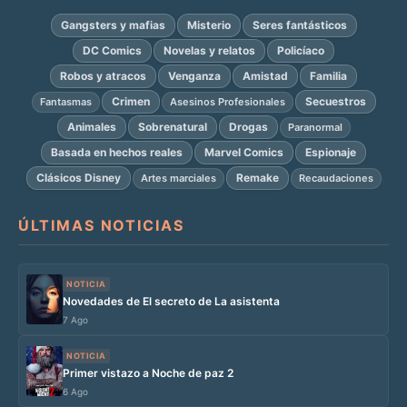
Gangsters y mafias
Misterio
Seres fantásticos
DC Comics
Novelas y relatos
Policíaco
Robos y atracos
Venganza
Amistad
Familia
Crimen
Secuestros
Fantasmas
Asesinos Profesionales
Animales
Sobrenatural
Drogas
Paranormal
Basada en hechos reales
Marvel Comics
Espionaje
Clásicos Disney
Remake
Artes marciales
Recaudaciones
ÚLTIMAS NOTICIAS
NOTICIA
Novedades de El secreto de La asistenta
7 Ago
NOTICIA
Primer vistazo a Noche de paz 2
6 Ago