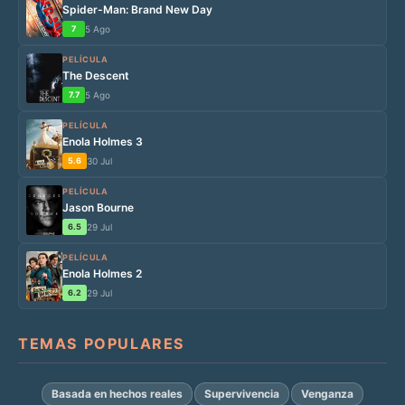
Spider-Man: Brand New Day
7
5 Ago
PELÍCULA
The Descent
7.7
5 Ago
PELÍCULA
Enola Holmes 3
5.6
30 Jul
PELÍCULA
Jason Bourne
6.5
29 Jul
PELÍCULA
Enola Holmes 2
6.2
29 Jul
TEMAS POPULARES
Basada en hechos reales
Supervivencia
Venganza