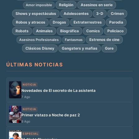
Religión
Asesinos en serie
Amor imposible
Shows y espectáculos
Adolescentes
3-D
Crimen
Robos y atracos
Drogas
Extraterrestres
Parodia
Robots
Animales
Biográfica
Comics
Policíaco
Estrenos de cine
Asesinos Profesionales
Fantasmas
Clásicos Disney
Gangsters y mafias
Gore
ÚLTIMAS NOTICIAS
NOTICIA
Novedades de El secreto de La asistenta
7 Ago
NOTICIA
Primer vistazo a Noche de paz 2
6 Ago
ESPECIAL