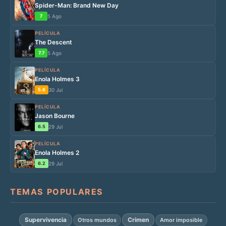
Spider-Man: Brand New Day
7
5 Ago
PELÍCULA
The Descent
7.7
5 Ago
PELÍCULA
Enola Holmes 3
5.6
30 Jul
PELÍCULA
Jason Bourne
6.5
29 Jul
PELÍCULA
Enola Holmes 2
6.2
29 Jul
TEMAS POPULARES
Supervivencia
Crimen
Otros mundos
Amor imposible