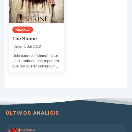
PELÍCULA
The Shrine
1 Jul 2013
2010
Definición de “shrine”: altar.
La historia de una reportera
que por querer conseguir
una historia interesante
termina por encontrar más
[…]
ÚLTIMOS ANÁLISIS
PELÍCULA