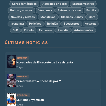
Seres fantásticos
Asesinos en serie
Extraterrestres
Robos y atracos
Venganza
Estrenos de cine
Familia
Novelas y relatos
Monstruos
Clásicos Disney
Gore
Policíaco
Religión
Secuestros
Paranormal
Metacine
3-D
Robots
Parodia
Adolescentes
Fantasmas
ÚLTIMAS NOTICIAS
NOTICIA
Novedades de El secreto de La asistenta
7 Ago
NOTICIA
Primer vistazo a Noche de paz 2
6 Ago
ESPECIAL
M. Night Shyamalan
6 Ago