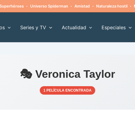
·
·
·
·
Superhéroes
Universo Spiderman
Amistad
Naturaleza hostil
os
Series y TV
Actualidad
Especiales
🎭 Veronica Taylor
1 PELÍCULA ENCONTRADA