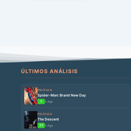
[…]
ÚLTIMOS ANÁLISIS
PELÍCULA
Spider-Man: Brand New Day
7
5 Ago
PELÍCULA
The Descent
7.7
5 Ago