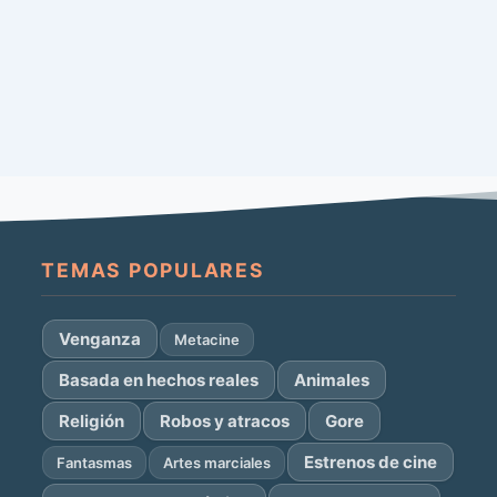
TEMAS POPULARES
Venganza
Metacine
Basada en hechos reales
Animales
Religión
Robos y atracos
Gore
Estrenos de cine
Fantasmas
Artes marciales